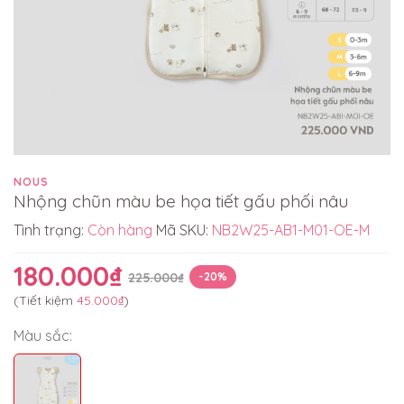
NOUS
Nhộng chũn màu be họa tiết gấu phối nâu
Tình trạng:
Còn hàng
Mã SKU:
NB2W25-AB1-M01-OE-M
180.000₫
225.000₫
-20%
(Tiết kiệm
45.000₫
)
Màu sắc: