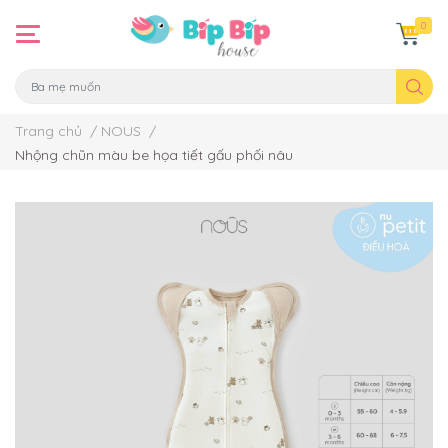
0
Trang chủ
/
NOUS
/
Nhộng chũn màu be họa tiết gấu phối nâu