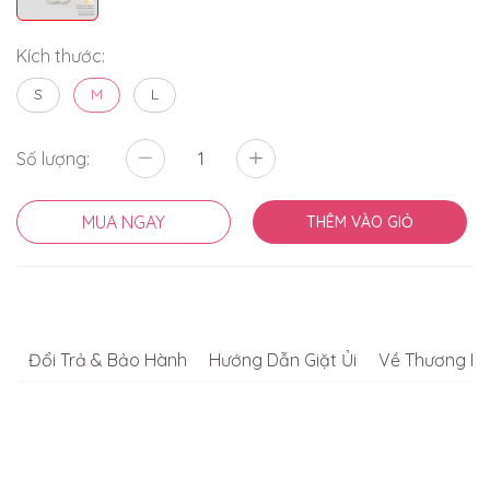
Kích thước:
S
M
L
Số lượng:
MUA NGAY
THÊM VÀO GIỎ
Đổi Trả & Bảo Hành
Hướng Dẫn Giặt Ủi
Về Thương Hi