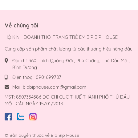
Về chúng tôi
HỘ KINH DOANH THỜI TRANG TRẺ EM BÍP BÍP HOUSE
Cung cấp sản phẩm chất lượng từ các thương hiệu hàng đầu.
Địa chỉ:
360 Thích Quảng Đức, Phú Cường, Thủ Dầu Một,
Bình Dương
Điện thoại:
0901699707
Mail:
bipbiphouse.com@gmail.com
MST: 8507354586 DO CHI CỤC THUẾ THÀNH PHỐ THỦ DẦU
MỘT CẤP NGÀY 15/01/2018
© Bản quyền thuộc về
Bíp Bíp House