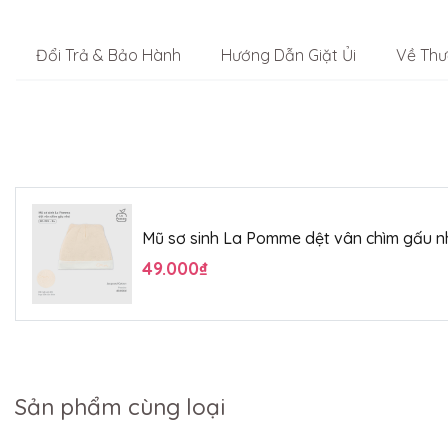
Đổi Trả & Bảo Hành
Hướng Dẫn Giặt Ủi
Về Thư
Mũ sơ sinh La Pomme dệt vân chìm gấu n
49.000₫
Sản phẩm cùng loại