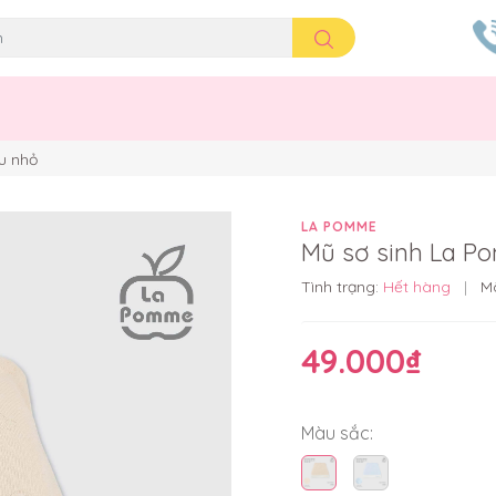
u nhỏ
LA POMME
Mũ sơ sinh La P
Tình trạng:
Hết hàng
|
M
49.000₫
Màu sắc: