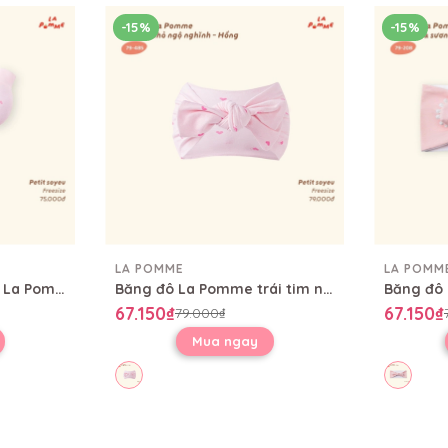
-15%
-15%
LA POMME
LA POMM
Set bao tay bao chân La Pomme trái tim nhỏ ngộ nghĩnh
Băng đô La Pomme trái tim nhỏ ngộ nghĩnh
67.150₫
67.150₫
79.000₫
Mua ngay