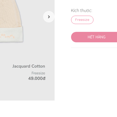
Kích thước:
Freesize
HẾT HÀNG