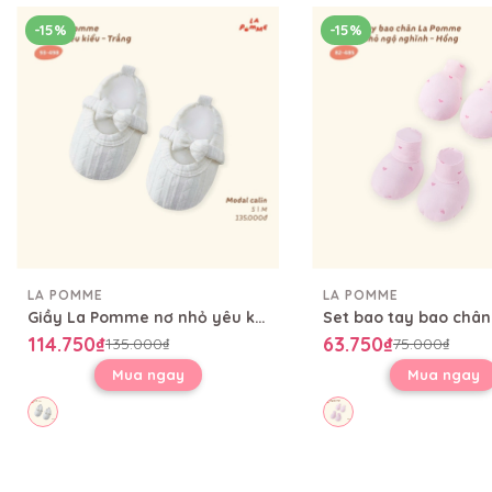
-15%
-15%
LA POMME
LA POMME
Giầy La Pomme nơ nhỏ yêu kiều
114.750₫
63.750₫
135.000₫
75.000₫
Mua ngay
Mua ngay