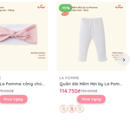
-15%
E
LA POMME
Băng đô La Pomme công chúa sương mai
Quần dài Mềm Mịn by La Pomme thoải mái dạo chơi
114.750₫
79.000₫
135.000₫
Mua ngay
Mua ngay