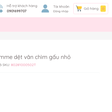
Hỗ trợ khách hàng
Tài khoản
Giỏ hàng
0
0901699707
Đăng nhập
omme dệt vân chìm gấu nhỏ
ã SKU:
80281000502T