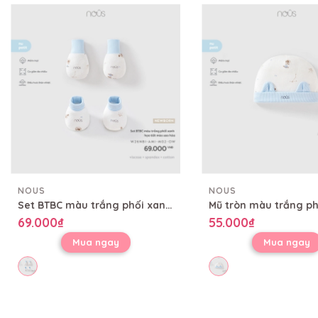
NOUS
NOUS
Set BTBC màu trắng phối xanh họa tiết mèo sao hỏa
69.000₫
55.000₫
Mua ngay
Mua ngay