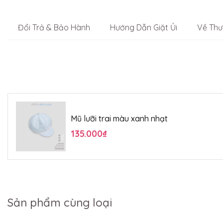
Đổi Trả & Bảo Hành
Hướng Dẫn Giặt Ủi
Về Thư
Mũ lưỡi trai màu xanh nhạt
135.000₫
Sản phẩm cùng loại