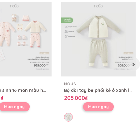
NOUS
Combo đi sinh 16 món màu hồng phối be in thêu họa tiết
Bộ dài tay be phối kẻ ô xanh lá in họa tiết
0₫
205.000₫
Mua ngay
Mua ngay