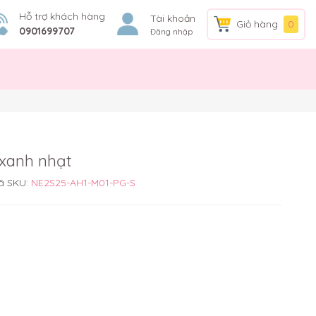
Hỗ trợ khách hàng
Tài khoản
Giỏ hàng
0
0901699707
Đăng nhập
 xanh nhạt
ã SKU:
NE2S25-AH1-M01-PG-S