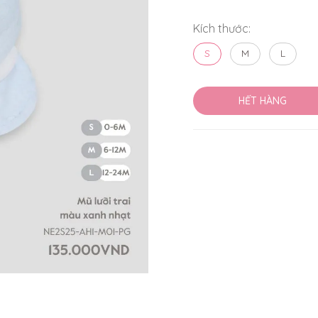
Kích thước:
S
M
L
HẾT HÀNG