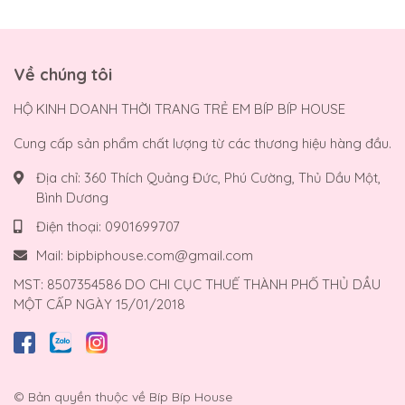
Về chúng tôi
HỘ KINH DOANH THỜI TRANG TRẺ EM BÍP BÍP HOUSE
Cung cấp sản phẩm chất lượng từ các thương hiệu hàng đầu.
Địa chỉ:
360 Thích Quảng Đức, Phú Cường, Thủ Dầu Một,
Bình Dương
Điện thoại:
0901699707
Mail:
bipbiphouse.com@gmail.com
MST: 8507354586 DO CHI CỤC THUẾ THÀNH PHỐ THỦ DẦU
MỘT CẤP NGÀY 15/01/2018
© Bản quyền thuộc về
Bíp Bíp House