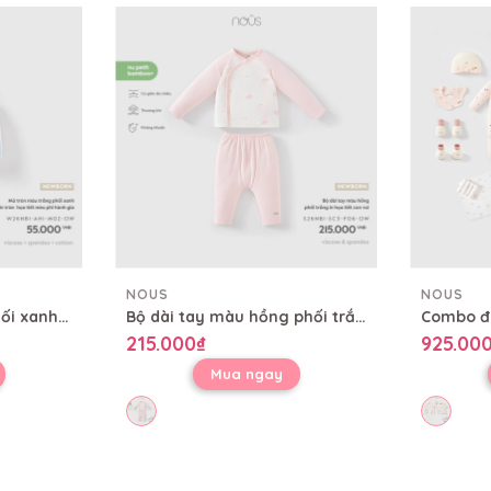
NOUS
NOUS
Mũ tròn màu trắng phối xanh in tràn họa tiết mèo phi hành gia
Bộ dài tay màu hồng phối trắng in họa tiết con voi
215.000₫
925.00
Mua ngay