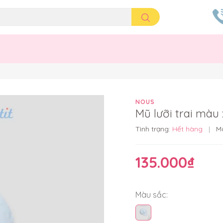
NOUS
Mũ lưỡi trai màu
Tình trạng:
Hết hàng
|
M
135.000₫
Màu sắc: