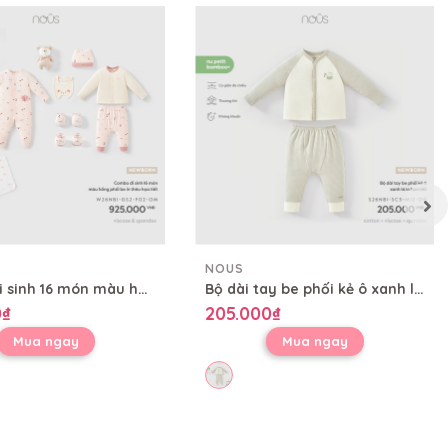
NOUS
Combo đi sinh 16 món màu hồng phối be in thêu họa tiết
Bộ dài tay be phối kẻ ô xanh lá in họa tiết
0₫
205.000₫
Mua ngay
Mua ngay