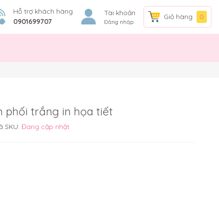
Hỗ trợ khách hàng
Tài khoản
Giỏ hàng
0
0901699707
Đăng nhập
phối trắng in họa tiết
ã SKU:
Đang cập nhật