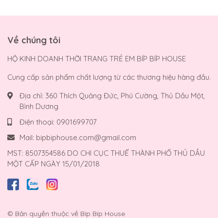
Về chúng tôi
HỘ KINH DOANH THỜI TRANG TRẺ EM BÍP BÍP HOUSE
Cung cấp sản phẩm chất lượng từ các thương hiệu hàng đầu.
Địa chỉ:
360 Thích Quảng Đức, Phú Cường, Thủ Dầu Một,
Bình Dương
Điện thoại:
0901699707
Mail:
bipbiphouse.com@gmail.com
MST: 8507354586 DO CHI CỤC THUẾ THÀNH PHỐ THỦ DẦU
MỘT CẤP NGÀY 15/01/2018
© Bản quyền thuộc về
Bíp Bíp House