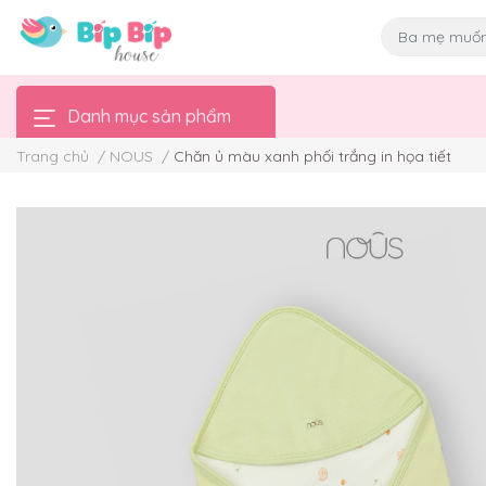
Danh mục sản phẩm
Trang chủ
/
NOUS
/
Chăn ủ màu xanh phối trắng in họa tiết