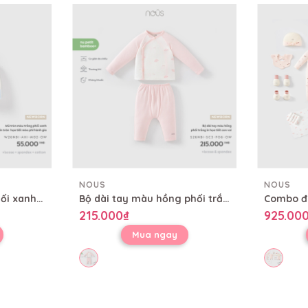
NOUS
NOUS
Mũ tròn màu trắng phối xanh in tràn họa tiết mèo phi hành gia
Bộ dài tay màu hồng phối trắng in họa tiết con voi
215.000₫
925.00
Mua ngay