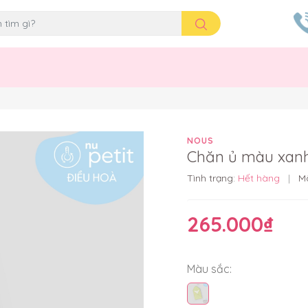
NOUS
Chăn ủ màu xanh 
Tình trạng:
Hết hàng
|
M
265.000₫
Màu sắc: