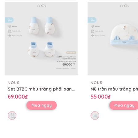
NOUS
NOUS
Set BTBC màu trắng phối xanh họa tiết mèo sao hỏa
69.000₫
55.000₫
Mua ngay
Mua ngay