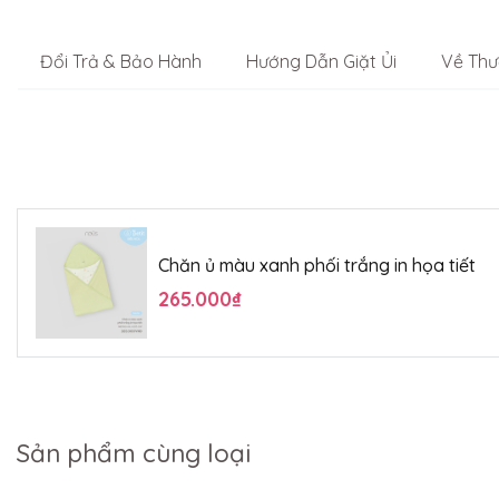
Đổi Trả & Bảo Hành
Hướng Dẫn Giặt Ủi
Về Thư
Chăn ủ màu xanh phối trắng in họa tiết
265.000₫
Sản phẩm cùng loại