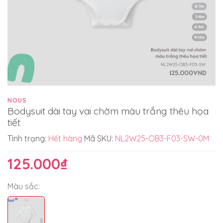
NOUS
Bodysuit dài tay vai chờm màu trắng thêu họa
tiết
Tình trạng:
Hết hàng
Mã SKU:
NL2W25-OB3-F03-SW-0M
125.000₫
Màu sắc: