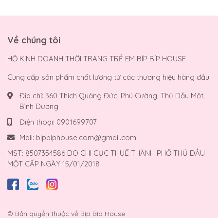
Về chúng tôi
HỘ KINH DOANH THỜI TRANG TRẺ EM BÍP BÍP HOUSE
Cung cấp sản phẩm chất lượng từ các thương hiệu hàng đầu.
Địa chỉ:
360 Thích Quảng Đức, Phú Cường, Thủ Dầu Một,
Bình Dương
Điện thoại:
0901699707
Mail:
bipbiphouse.com@gmail.com
MST: 8507354586 DO CHI CỤC THUẾ THÀNH PHỐ THỦ DẦU
MỘT CẤP NGÀY 15/01/2018
© Bản quyền thuộc về
Bíp Bíp House