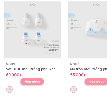
NOUS
NOUS
Set BTBC màu trắng phối xanh họa tiết mèo sao hỏa
69.000₫
55.000₫
Mua ngay
Mua ngay