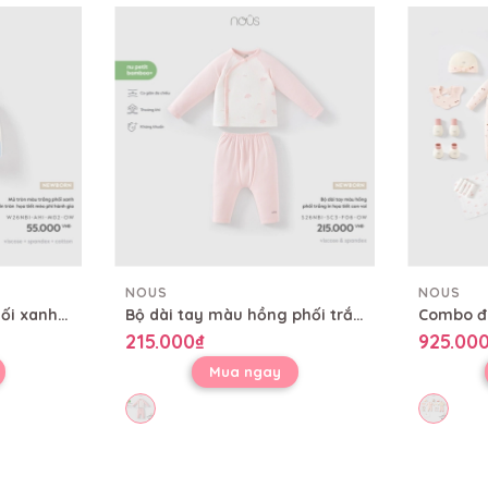
NOUS
NOUS
Mũ tròn màu trắng phối xanh in tràn họa tiết mèo phi hành gia
Bộ dài tay màu hồng phối trắng in họa tiết con voi
215.000₫
925.00
Mua ngay