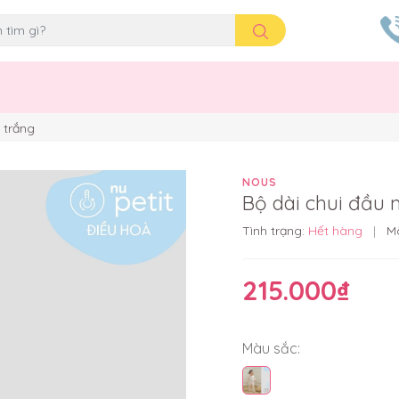
 trắng
NOUS
Bộ dài chui đầu 
Tình trạng:
Hết hàng
|
M
215.000₫
Màu sắc: