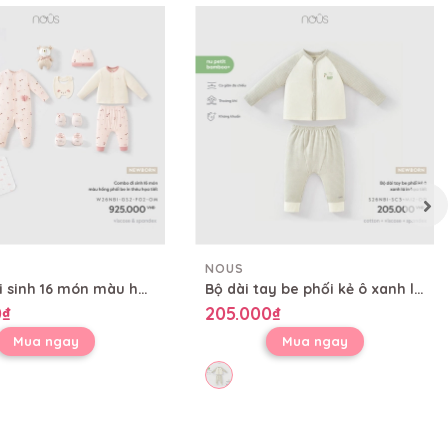
NOUS
Combo đi sinh 16 món màu hồng phối be in thêu họa tiết
Bộ dài tay be phối kẻ ô xanh lá in họa tiết
0₫
205.000₫
Mua ngay
Mua ngay