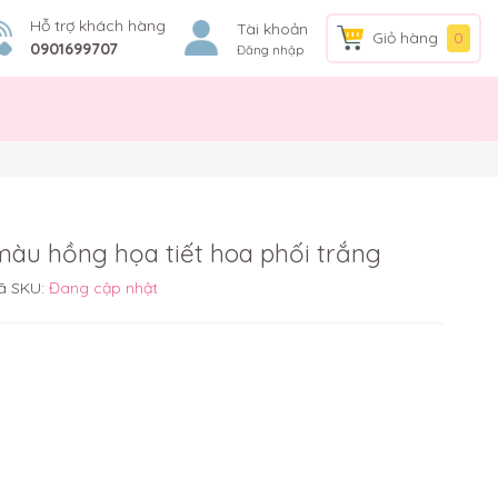
Hỗ trợ khách hàng
Tài khoản
Giỏ hàng
0
0901699707
Đăng nhập
màu hồng họa tiết hoa phối trắng
ã SKU:
Đang cập nhật