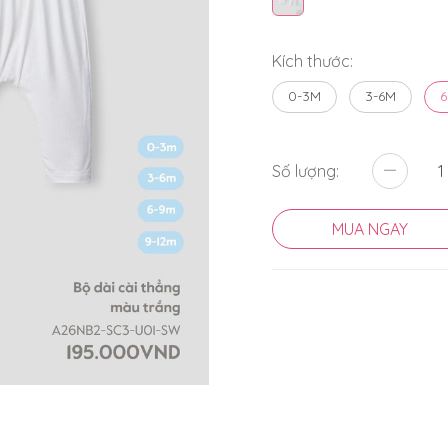
Kích thước:
0-3M
3-6M
6
Số lượng:
MUA NGAY