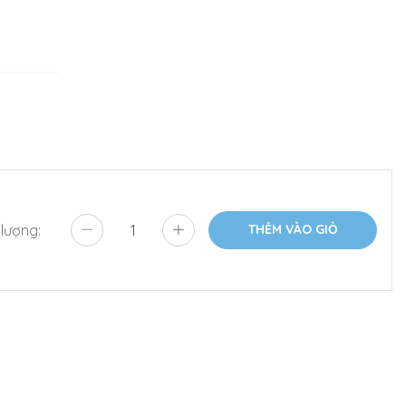
 lượng:
THÊM VÀO GIỎ