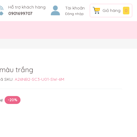
Hỗ trợ khách hàng
Tài khoản
Giỏ hàng
0
0901699707
Đăng nhập
 màu trắng
ã SKU:
A26NB2-SC3-U01-SW-6M
0₫
-20%