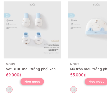
NOUS
NOUS
Set BTBC màu trắng phối xanh họa tiết mèo sao hỏa
69.000₫
55.000₫
Mua ngay
Mua ngay