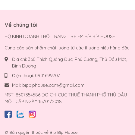
Về chúng tôi
HỘ KINH DOANH THỜI TRANG TRẺ EM BÍP BÍP HOUSE
Cung cấp sản phẩm chất lượng từ các thương hiệu hàng đầu.
Địa chỉ:
360 Thích Quảng Đức, Phú Cường, Thủ Dầu Một,
Bình Dương
Điện thoại:
0901699707
Mail:
bipbiphouse.com@gmail.com
MST: 8507354586 DO CHI CỤC THUẾ THÀNH PHỐ THỦ DẦU
MỘT CẤP NGÀY 15/01/2018
© Bản quyền thuộc về
Bíp Bíp House