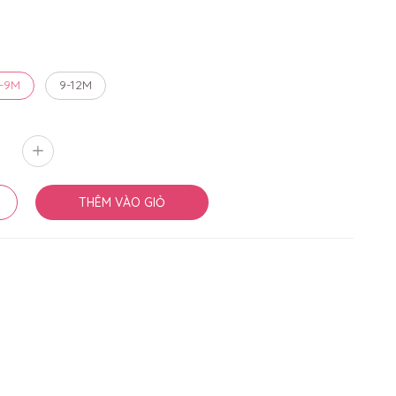
-9M
9-12M
THÊM VÀO GIỎ