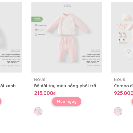
NOUS
NOUS
Mũ tròn màu trắng phối xanh in tràn họa tiết mèo phi hành gia
Bộ dài tay màu hồng phối trắng in họa tiết con voi
215.000₫
925.00
Mua ngay