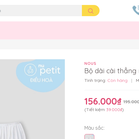
NOUS
Bộ dài cài thẳng
Tình trạng:
Còn hàng
|
M
156.000₫
195.00
(Tiết kiệm
39.000₫
)
Màu sắc: