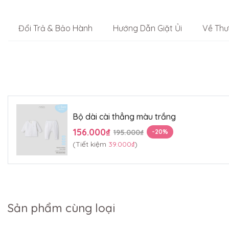
Đổi Trả & Bảo Hành
Hướng Dẫn Giặt Ủi
Về Thư
Bộ dài cài thẳng màu trắng
156.000₫
195.000₫
-20%
(Tiết kiệm
39.000₫
)
Sản phẩm cùng loại