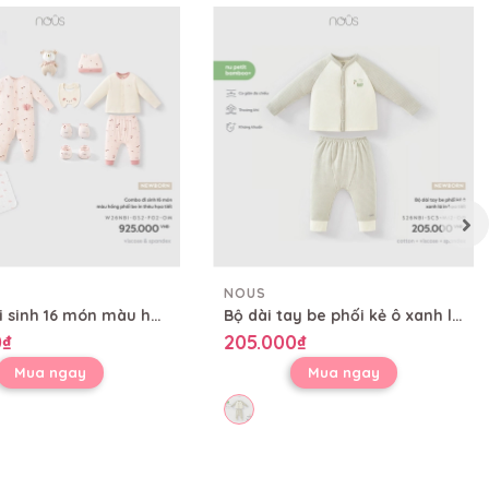
NOUS
Combo đi sinh 16 món màu hồng phối be in thêu họa tiết
Bộ dài tay be phối kẻ ô xanh lá in họa tiết
0₫
205.000₫
Mua ngay
Mua ngay