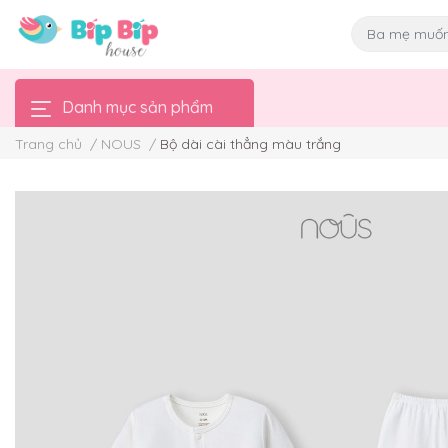
Danh mục sản phẩm
Trang chủ
/
NOUS
/
Bộ dài cài thẳng màu trắng