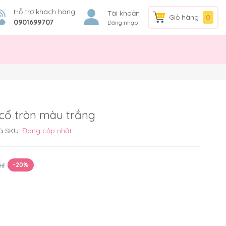
Hỗ trợ khách hàng
Tài khoản
Giỏ hàng
0
0901699707
Đăng nhập
 cổ tròn màu trắng
ã SKU:
Đang cập nhật
0₫
-20%