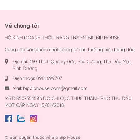
Về chúng tôi
HỘ KINH DOANH THỜI TRANG TRẺ EM BÍP BÍP HOUSE
Cung cấp sản phẩm chất lượng từ các thương hiệu hàng đầu.
Địa chỉ:
360 Thích Quảng Đức, Phú Cường, Thủ Dầu Một,
Bình Dương
Điện thoại:
0901699707
Mail:
bipbiphouse.com@gmail.com
MST: 8507354586 DO CHI CỤC THUẾ THÀNH PHỐ THỦ DẦU
MỘT CẤP NGÀY 15/01/2018
© Bản quyền thuộc về
Bíp Bíp House