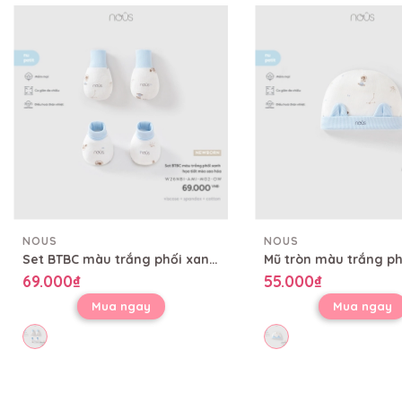
NOUS
NOUS
Set BTBC màu trắng phối xanh họa tiết mèo sao hỏa
69.000₫
55.000₫
Mua ngay
Mua ngay