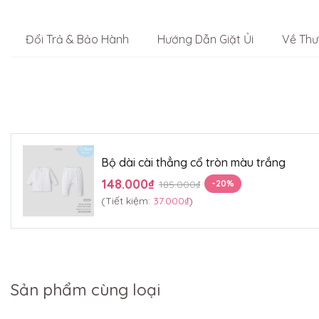
Đổi Trả & Bảo Hành
Hướng Dẫn Giặt Ủi
Về Thư
Bộ dài cài thẳng cổ tròn màu trắng
148.000₫
185.000₫
-20%
(Tiết kiệm:
37.000₫
)
Sản phẩm cùng loại