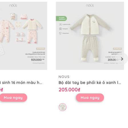
NOUS
Combo đi sinh 16 món màu hồng phối be in thêu họa tiết
Bộ dài tay be phối kẻ ô xanh lá in họa tiết
0₫
205.000₫
Mua ngay
Mua ngay