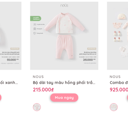
NOUS
NOUS
Mũ tròn màu trắng phối xanh in tràn họa tiết mèo phi hành gia
Bộ dài tay màu hồng phối trắng in họa tiết con voi
215.000₫
925.00
Mua ngay