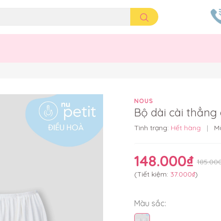
NOUS
Bộ dài cài thẳng
Tình trạng:
Hết hàng
|
M
148.000₫
185.00
(Tiết kiệm:
37.000₫
)
Màu sắc: