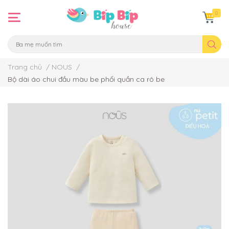
0
Trang chủ
/
NOUS
/
Bộ dài áo chui đầu màu be phối quần ca rô be