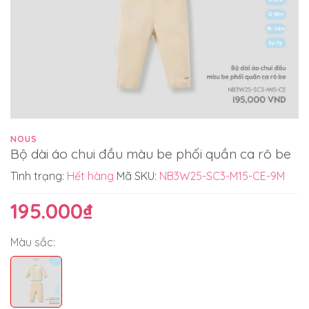
NOUS
Bộ dài áo chui đầu màu be phối quần ca rô be
Tình trạng:
Hết hàng
Mã SKU:
NB3W25-SC3-M15-CE-9M
195.000₫
Màu sắc: