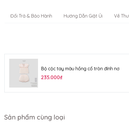
Đổi Trả & Bảo Hành
Hướng Dẫn Giặt Ủi
Về Thư
Bộ cộc tay màu hồng cổ tròn đính nơ
235.000₫
Sản phẩm cùng loại