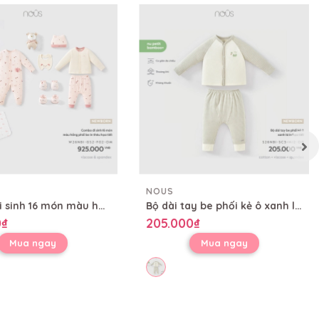
NOUS
Combo đi sinh 16 món màu hồng phối be in thêu họa tiết
Bộ dài tay be phối kẻ ô xanh lá in họa tiết
0₫
205.000₫
Mua ngay
Mua ngay