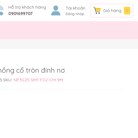
Hỗ trợ khách hàng
Tài khoản
Giỏ hàng
0
0901699707
Đăng nhập
hồng cổ tròn đính nơ
ã SKU:
NP3S25-SM1-F02-CM-9M