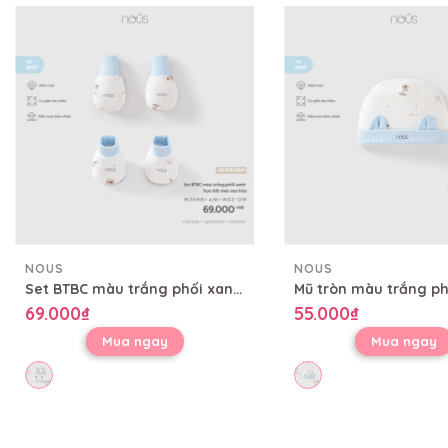
NOUS
NOUS
Set BTBC màu trắng phối xanh họa tiết mèo sao hỏa
69.000₫
55.000₫
Mua ngay
Mua ngay