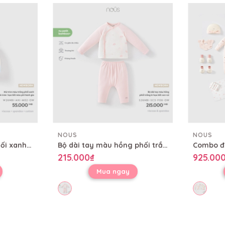
NOUS
NOUS
Mũ tròn màu trắng phối xanh in tràn họa tiết mèo phi hành gia
Bộ dài tay màu hồng phối trắng in họa tiết con voi
215.000₫
925.00
Mua ngay