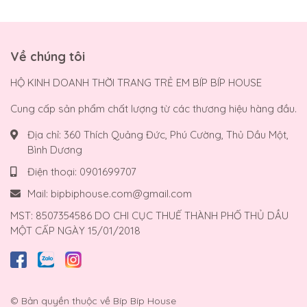
Về chúng tôi
HỘ KINH DOANH THỜI TRANG TRẺ EM BÍP BÍP HOUSE
Cung cấp sản phẩm chất lượng từ các thương hiệu hàng đầu.
Địa chỉ:
360 Thích Quảng Đức, Phú Cường, Thủ Dầu Một,
Bình Dương
Điện thoại:
0901699707
Mail:
bipbiphouse.com@gmail.com
MST: 8507354586 DO CHI CỤC THUẾ THÀNH PHỐ THỦ DẦU
MỘT CẤP NGÀY 15/01/2018
© Bản quyền thuộc về
Bíp Bíp House