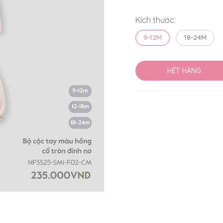
Kích thước:
9-12M
18-24M
HẾT HÀNG