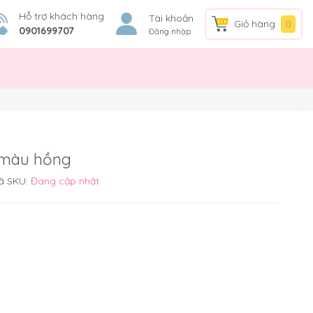
Hỗ trợ khách hàng
Tài khoản
Giỏ hàng
0
0901699707
Đăng nhập
 màu hồng
ã SKU:
Đang cập nhật