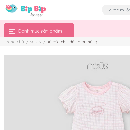
Danh mục sản phẩm
Trang chủ
/
NOUS
/
Bộ cộc chui đầu màu hồng