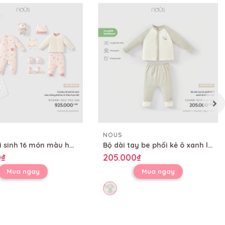
NOUS
Combo đi sinh 16 món màu hồng phối be in thêu họa tiết
Bộ dài tay be phối kẻ ô xanh lá in họa tiết
0₫
205.000₫
Mua ngay
Mua ngay