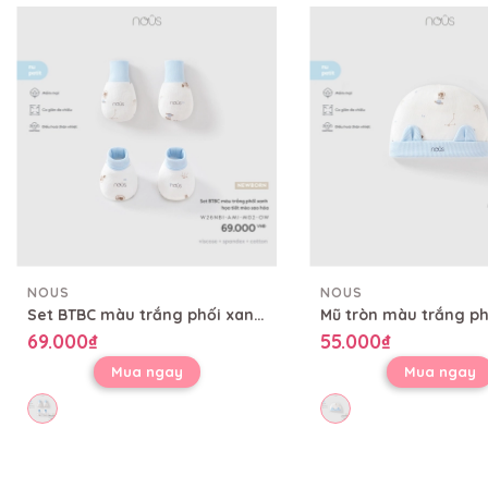
NOUS
NOUS
Set BTBC màu trắng phối xanh họa tiết mèo sao hỏa
69.000₫
55.000₫
Mua ngay
Mua ngay