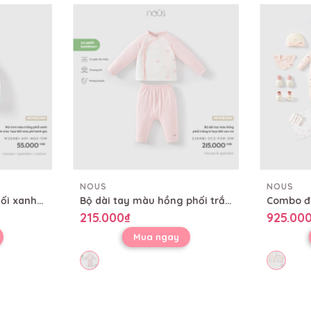
NOUS
NOUS
Mũ tròn màu trắng phối xanh in tràn họa tiết mèo phi hành gia
Bộ dài tay màu hồng phối trắng in họa tiết con voi
215.000₫
925.00
Mua ngay