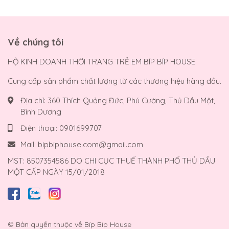
Về chúng tôi
HỘ KINH DOANH THỜI TRANG TRẺ EM BÍP BÍP HOUSE
Cung cấp sản phẩm chất lượng từ các thương hiệu hàng đầu.
Địa chỉ:
360 Thích Quảng Đức, Phú Cường, Thủ Dầu Một,
Bình Dương
Điện thoại:
0901699707
Mail:
bipbiphouse.com@gmail.com
MST: 8507354586 DO CHI CỤC THUẾ THÀNH PHỐ THỦ DẦU
MỘT CẤP NGÀY 15/01/2018
© Bản quyền thuộc về
Bíp Bíp House