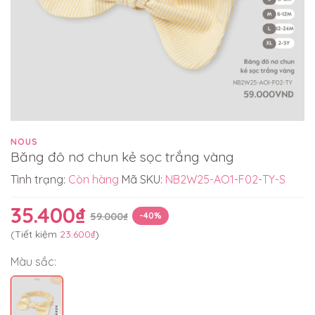
NOUS
Băng đô nơ chun kẻ sọc trắng vàng
Tình trạng:
Còn hàng
Mã SKU:
NB2W25-AO1-F02-TY-S
35.400₫
59.000₫
-40%
(Tiết kiệm
23.600₫
)
Màu sắc: