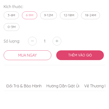
Kích thước:
3-6M
6-9M
9-12M
12-18M
18-24M
0-3M
Số lượng:
MUA NGAY
THÊM VÀO GIỎ
Đổi Trả & Bảo Hành
Hướng Dẫn Giặt Ủi
Về Thương Hi