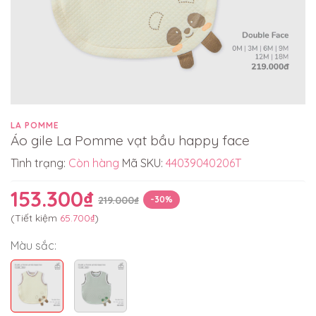
LA POMME
Áo gile La Pomme vạt bầu happy face
Tình trạng:
Còn hàng
Mã SKU:
44039040206T
153.300₫
219.000₫
-30%
(Tiết kiệm
65.700₫
)
Màu sắc: