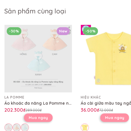
Sản phẩm cùng loại
-30%
New
-50%
LA POMME
HIỆU KHÁC
Áo khoác đa năng La Pomme ngày năng động
202.300₫
36.000₫
289.000₫
72.000₫
Mua ngay
Mua ngay