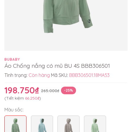
BUBABY
Áo Chống nắng có mũ BU 4S BBB306501
Tình trạng:
Còn hàng
Mã SKU:
BBB306501.18MA53
198.750₫
265.000₫
-25%
(Tiết kiệm
66.250₫
)
Màu sắc: