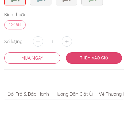
Kích thước:
12-18M
Số lượng:
MUA NGAY
THÊM VÀO GIỎ
Đổi Trả & Bảo Hành
Hướng Dẫn Giặt Ủi
Về Thương Hi