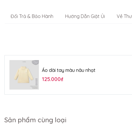
Đổi Trả & Bảo Hành
Hướng Dẫn Giặt Ủi
Về Thư
Áo dài tay màu nâu nhạt
125.000₫
Sản phẩm cùng loại