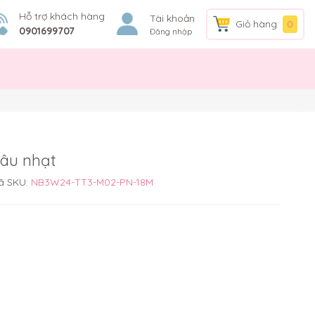
Hỗ trợ khách hàng
Tài khoản
Giỏ hàng
0
0901699707
Đăng nhập
nâu nhạt
ã SKU:
NB3W24-TT3-M02-PN-18M