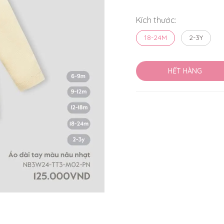
Kích thước:
18-24M
2-3Y
HẾT HÀNG