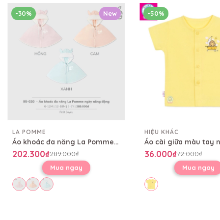
-30%
New
-50%
LA POMME
HIỆU KHÁC
Áo khoác đa năng La Pomme ngày năng động
202.300₫
36.000₫
289.000₫
72.000₫
Mua ngay
Mua ngay