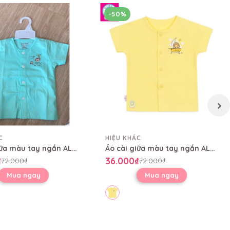
-50%
C
HIỆU KHÁC
Áo cài giữa màu tay ngắn AL0004
Áo cài giữa màu tay ngắn AL0004
₫
36.000₫
72.000₫
72.000₫
Mua ngay
Mua ngay