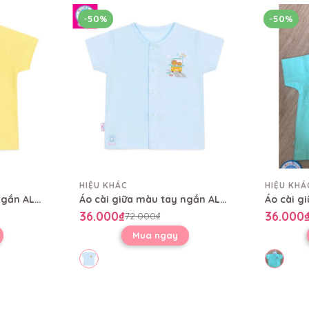
-50%
-50%
HIỆU KHÁC
HIỆU KHÁ
Áo cài giữa màu tay ngắn AL0004
Áo cài giữa màu tay ngắn AL0004
36.000₫
36.000
72.000₫
Mua ngay