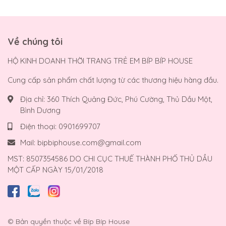
Về chúng tôi
HỘ KINH DOANH THỜI TRANG TRẺ EM BÍP BÍP HOUSE
Cung cấp sản phẩm chất lượng từ các thương hiệu hàng đầu.
Địa chỉ:
360 Thích Quảng Đức, Phú Cường, Thủ Dầu Một,
Bình Dương
Điện thoại:
0901699707
Mail:
bipbiphouse.com@gmail.com
MST: 8507354586 DO CHI CỤC THUẾ THÀNH PHỐ THỦ DẦU
MỘT CẤP NGÀY 15/01/2018
© Bản quyền thuộc về
Bíp Bíp House