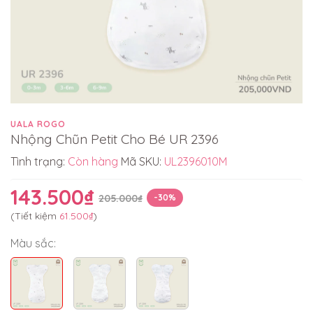
UALA ROGO
Nhộng Chũn Petit Cho Bé UR 2396
Tình trạng:
Còn hàng
Mã SKU:
UL2396010M
143.500₫
205.000₫
-30%
(Tiết kiệm
61.500₫
)
Màu sắc: