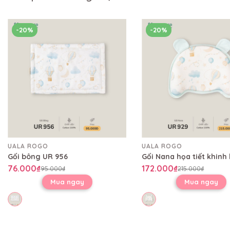
-20%
-20%
UALA ROGO
UALA ROGO
Gối bông UR 956
76.000₫
172.000₫
95.000₫
215.000₫
Mua ngay
Mua ngay