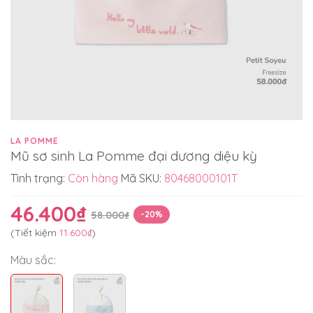
LA POMME
Mũ sơ sinh La Pomme đại dương diệu kỳ
Tình trạng:
Còn hàng
Mã SKU:
80468000101T
46.400₫
58.000₫
-20%
(Tiết kiệm
11.600₫
)
Màu sắc: