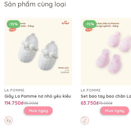
Sản phẩm cùng loại
-15%
-15%
LA POMME
LA POMME
Giầy La Pomme nơ nhỏ yêu kiều
114.750₫
63.750₫
135.000₫
75.000₫
Mua ngay
Mua ngay