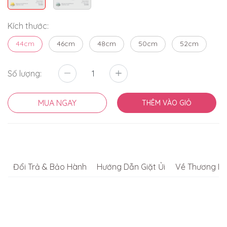
Kích thước:
44cm
46cm
48cm
50cm
52cm
Số lượng:
MUA NGAY
THÊM VÀO GIỎ
Đổi Trả & Bảo Hành
Hướng Dẫn Giặt Ủi
Về Thương Hi