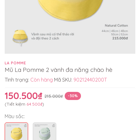
LA POMME
Mũ La Pomme 2 vành đa năng chào hè
Tình trạng:
Còn hàng
Mã SKU:
90212440200T
150.500₫
215.000₫
-30%
(Tiết kiệm
64.500₫
)
Màu sắc: