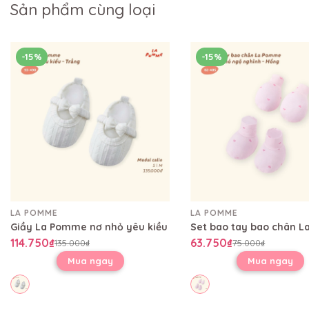
Sản phẩm cùng loại
-15%
-15%
LA POMME
LA POMME
Giầy La Pomme nơ nhỏ yêu kiều
114.750₫
63.750₫
135.000₫
75.000₫
Mua ngay
Mua ngay