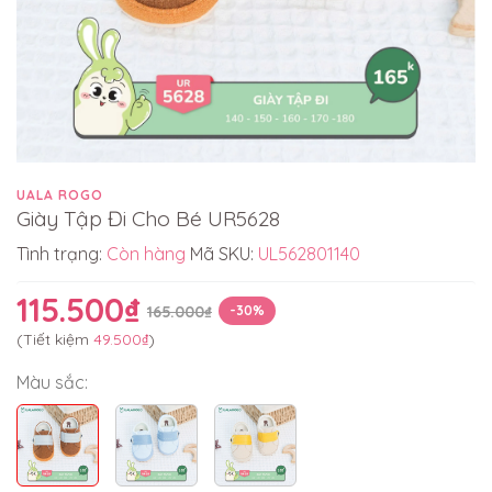
UALA ROGO
Giày Tập Đi Cho Bé UR5628
Tình trạng:
Còn hàng
Mã SKU:
UL562801140
115.500₫
165.000₫
-30%
(Tiết kiệm
49.500₫
)
Màu sắc: