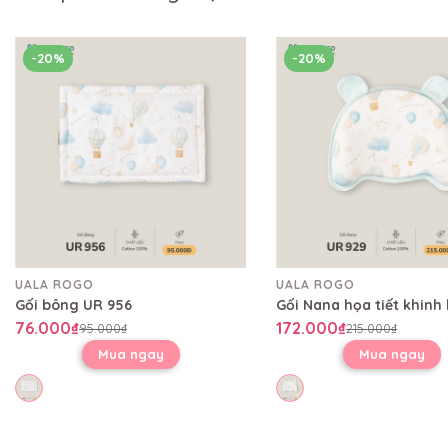
-20%
-20%
UALA ROGO
UALA ROGO
Gối bông UR 956
76.000₫
172.000₫
95.000₫
215.000₫
Mua ngay
Mua ngay