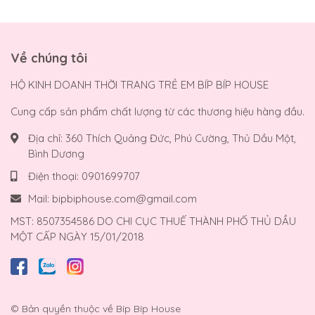
Về chúng tôi
HỘ KINH DOANH THỜI TRANG TRẺ EM BÍP BÍP HOUSE
Cung cấp sản phẩm chất lượng từ các thương hiệu hàng đầu.
Địa chỉ:
360 Thích Quảng Đức, Phú Cường, Thủ Dầu Một,
Bình Dương
Điện thoại:
0901699707
Mail:
bipbiphouse.com@gmail.com
MST: 8507354586 DO CHI CỤC THUẾ THÀNH PHỐ THỦ DẦU
MỘT CẤP NGÀY 15/01/2018
© Bản quyền thuộc về
Bíp Bíp House