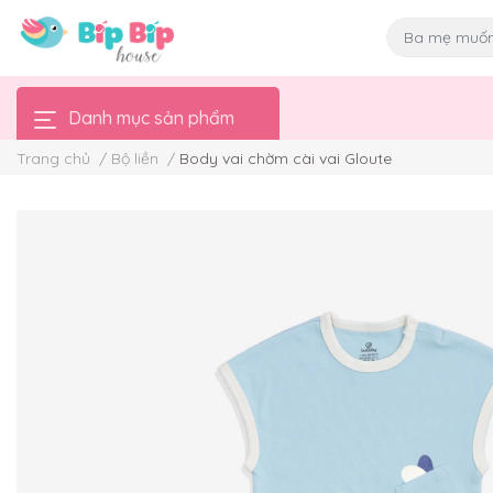
Danh mục sản phẩm
Trang chủ
/
Bộ liền
/
Body vai chờm cài vai Gloute