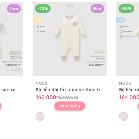
New
-20%
New
-20%
NOUS
NOUS
Bộ liền cộc trắng phối sọc xanh lá
Bộ liền dài tất màu be thêu trang trí
160.000₫
164.00
200.000₫
Mua ngay