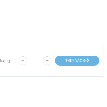
 lượng:
THÊM VÀO GIỎ