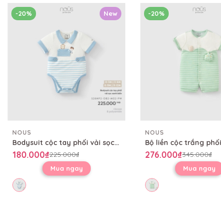
-20%
New
-20%
NOUS
NOUS
Bodysuit cộc tay phối vải sọc xanh biển
180.000₫
276.000₫
225.000₫
345.000₫
Mua ngay
Mua ngay