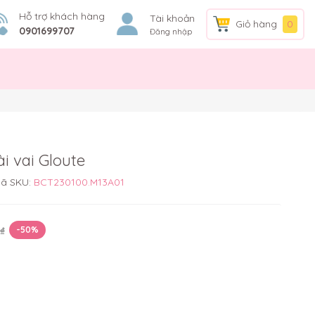
Hỗ trợ khách hàng
Tài khoản
Giỏ hàng
0
0901699707
Đăng nhập
i vai Gloute
ã SKU:
BCT230100.M13A01
₫
-50%