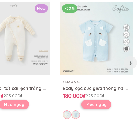
New
-20%
CHAANG
Bộ liền dài tất cài lệch trắng phối kẻ cam
Body cộc cúc giữa thông hơi Wild
0₫
180.000₫
205.000₫
225.000₫
Mua ngay
Mua ngay