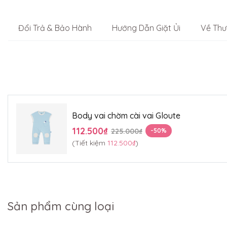
Đổi Trả & Bảo Hành
Hướng Dẫn Giặt Ủi
Về Thư
Body vai chờm cài vai Gloute
112.500₫
225.000₫
-50%
(Tiết kiệm
112.500₫
)
Sản phẩm cùng loại