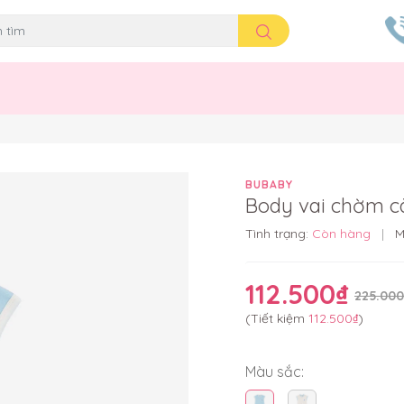
BUBABY
Body vai chờm cà
Tình trạng:
Còn hàng
|
M
112.500₫
225.000
(Tiết kiệm
112.500₫
)
Màu sắc: