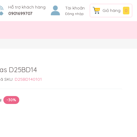
Hỗ trợ khách hàng
Tài khoản
Giỏ hàng
0
0901699707
Đăng nhập
las D25BD14
ã SKU:
D25BD140101
₫
-30%