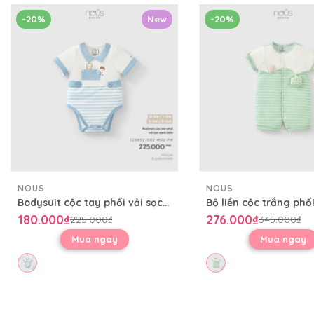
-20%
New
-20%
NOUS
NOUS
Bodysuit cộc tay phối vải sọc xanh biển
180.000₫
276.000₫
225.000₫
345.000₫
Mua ngay
Mua ngay