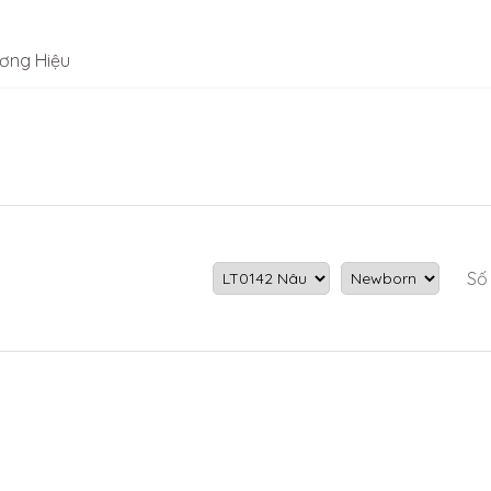
ơng Hiệu
Số