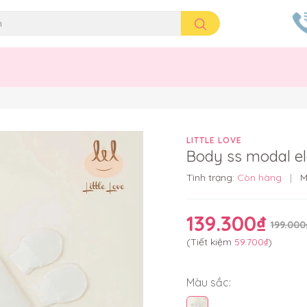
LITTLE LOVE
Body ss modal e
Tình trạng:
Còn hàng
|
M
139.300₫
199.000
(Tiết kiệm
59.700₫
)
Màu sắc: