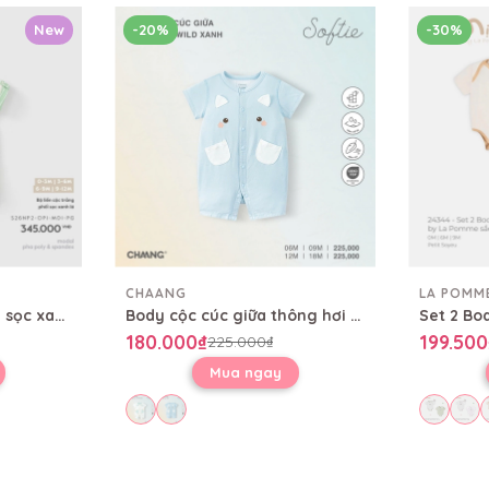
New
-20%
-30%
CHAANG
LA POMM
Bộ liền cộc trắng phối sọc xanh lá
Body cộc cúc giữa thông hơi Wild
180.000₫
199.500
225.000₫
Mua ngay