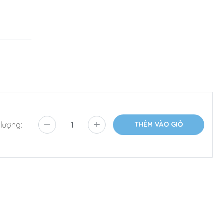
 lượng:
THÊM VÀO GIỎ