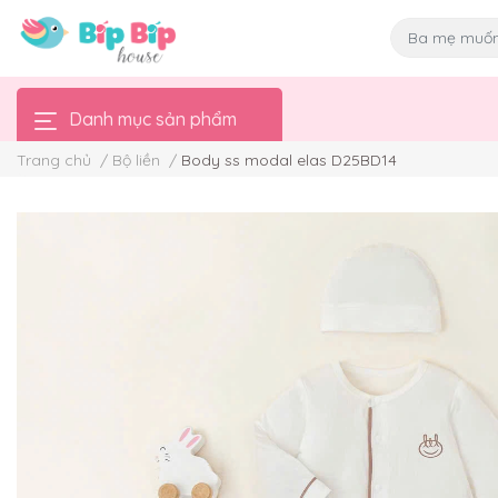
Danh mục sản phẩm
Trang chủ
/
Bộ liền
/
Body ss modal elas D25BD14