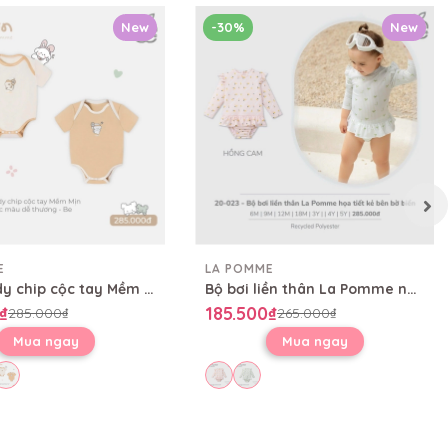
New
-30%
New
E
LA POMME
Set 2 Body chip cộc tay Mềm Mịn by La Pomme sắc màu dễ thương
Bộ bơi liền thân La Pomme những cơn sóng mộng mơ
₫
185.500₫
285.000₫
265.000₫
Mua ngay
Mua ngay