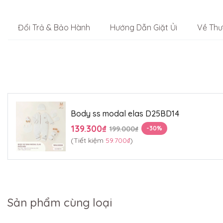
Đổi Trả & Bảo Hành
Hướng Dẫn Giặt Ủi
Về Thư
Body ss modal elas D25BD14
139.300₫
199.000₫
-30%
(Tiết kiệm
59.700₫
)
Sản phẩm cùng loại