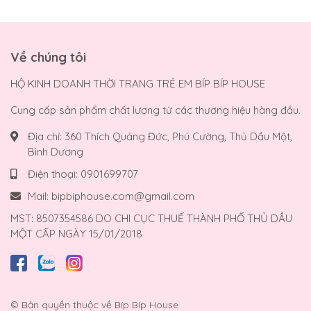
Về chúng tôi
HỘ KINH DOANH THỜI TRANG TRẺ EM BÍP BÍP HOUSE
Cung cấp sản phẩm chất lượng từ các thương hiệu hàng đầu.
Địa chỉ:
360 Thích Quảng Đức, Phú Cường, Thủ Dầu Một,
Bình Dương
Điện thoại:
0901699707
Mail:
bipbiphouse.com@gmail.com
MST: 8507354586 DO CHI CỤC THUẾ THÀNH PHỐ THỦ DẦU
MỘT CẤP NGÀY 15/01/2018
© Bản quyền thuộc về
Bíp Bíp House