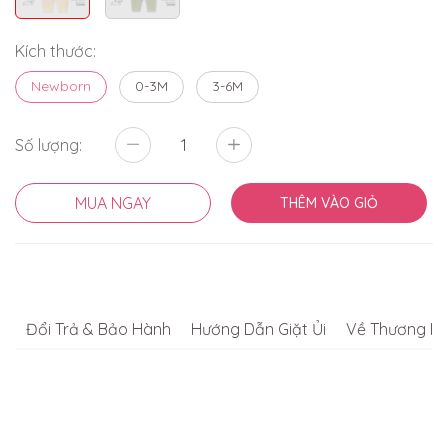
Kích thước:
Newborn
0-3M
3-6M
Số lượng:
MUA NGAY
THÊM VÀO GIỎ
Đổi Trả & Bảo Hành
Hướng Dẫn Giặt Ủi
Về Thương Hi