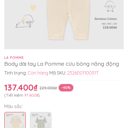
LA POMME
Body dài tay La Pomme cừu bông năng động
Tình trạng:
Còn hàng
Mã SKU:
232600110051T
137.400₫
229.000₫
-40%
(Tiết kiệm
91.600₫
)
Màu sắc: