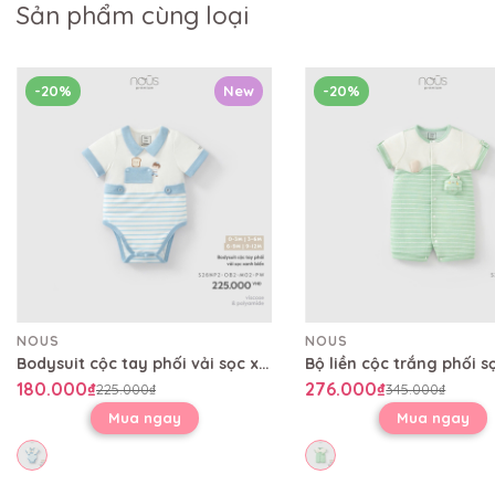
Sản phẩm cùng loại
-20%
New
-20%
NOUS
NOUS
Bodysuit cộc tay phối vải sọc xanh biển
180.000₫
276.000₫
225.000₫
345.000₫
Mua ngay
Mua ngay