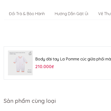
Đổi Trả & Bảo Hành
Hướng Dẫn Giặt Ủi
Về Thư
Body dài tay La Pomme cúc giữa phối m
210.000₫
Sản phẩm cùng loại