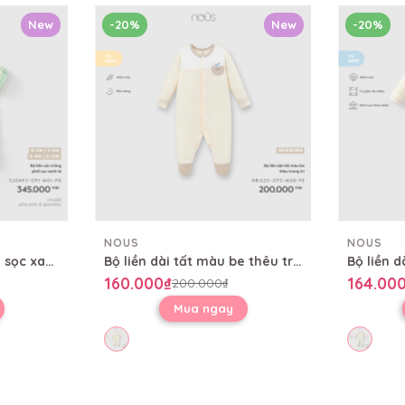
New
-20%
New
-20%
NOUS
NOUS
Bộ liền cộc trắng phối sọc xanh lá
Bộ liền dài tất màu be thêu trang trí
160.000₫
164.00
200.000₫
Mua ngay