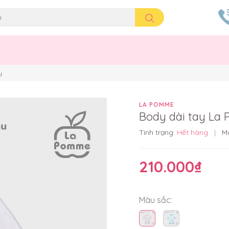
u
LA POMME
Body dài tay La
Tình trạng:
Hết hàng
|
M
210.000₫
Màu sắc: