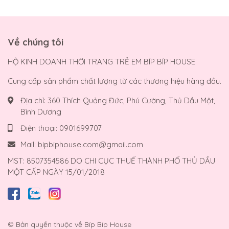
Về chúng tôi
HỘ KINH DOANH THỜI TRANG TRẺ EM BÍP BÍP HOUSE
Cung cấp sản phẩm chất lượng từ các thương hiệu hàng đầu.
Địa chỉ:
360 Thích Quảng Đức, Phú Cường, Thủ Dầu Một,
Bình Dương
Điện thoại:
0901699707
Mail:
bipbiphouse.com@gmail.com
MST: 8507354586 DO CHI CỤC THUẾ THÀNH PHỐ THỦ DẦU
MỘT CẤP NGÀY 15/01/2018
© Bản quyền thuộc về
Bíp Bíp House