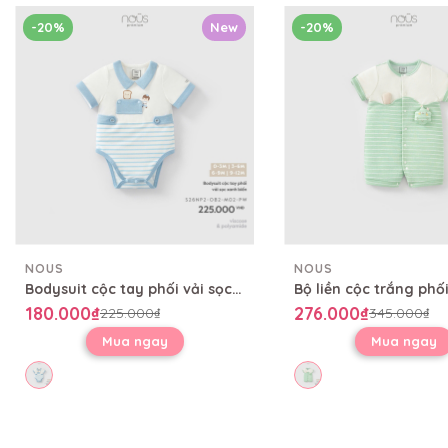
-20%
New
-20%
NOUS
NOUS
Bodysuit cộc tay phối vải sọc xanh biển
180.000₫
276.000₫
225.000₫
345.000₫
Mua ngay
Mua ngay