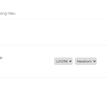
ơng Hiệu
àu