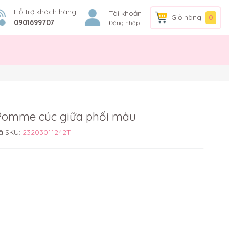
Hỗ trợ khách hàng
Tài khoản
Giỏ hàng
0
0901699707
Đăng nhập
 Pomme cúc giữa phối màu
ã SKU:
23203011242T