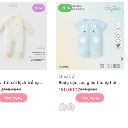
New
-20%
CHAANG
Bộ liền dài tất cài lệch trắng phối kẻ cam
Body cộc cúc giữa thông hơi Wild
0₫
180.000₫
205.000₫
225.000₫
Mua ngay
Mua ngay