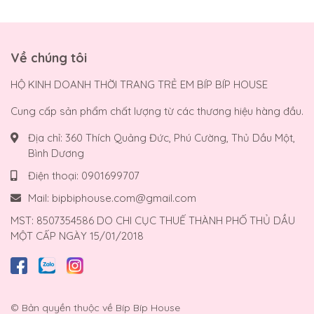
Về chúng tôi
HỘ KINH DOANH THỜI TRANG TRẺ EM BÍP BÍP HOUSE
Cung cấp sản phẩm chất lượng từ các thương hiệu hàng đầu.
Địa chỉ:
360 Thích Quảng Đức, Phú Cường, Thủ Dầu Một,
Bình Dương
Điện thoại:
0901699707
Mail:
bipbiphouse.com@gmail.com
MST: 8507354586 DO CHI CỤC THUẾ THÀNH PHỐ THỦ DẦU
MỘT CẤP NGÀY 15/01/2018
© Bản quyền thuộc về
Bíp Bíp House