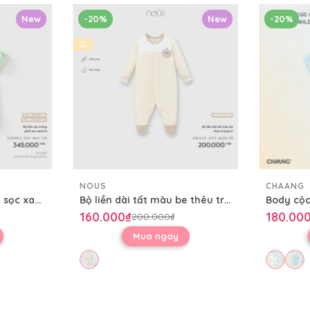
New
-20%
New
-20%
NOUS
CHAANG
Bộ liền cộc trắng phối sọc xanh lá
Bộ liền dài tất màu be thêu trang trí
160.000₫
180.00
200.000₫
Mua ngay