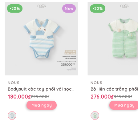
-20%
New
-20%
NOUS
NOUS
Bodysuit cộc tay phối vải sọc xanh biển
180.000₫
276.000₫
225.000₫
345.000₫
Mua ngay
Mua ngay