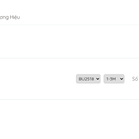
ơng Hiệu
Số