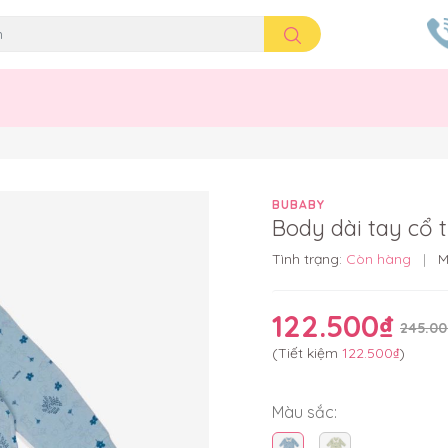
BUBABY
Body dài tay cổ 
Tình trạng:
Còn hàng
|
M
122.500₫
245.00
(Tiết kiệm
122.500₫
)
Màu sắc: