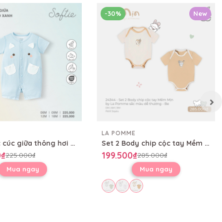
-30%
New
LA POMME
Body cộc cúc giữa thông hơi Wild
Set 2 Body chip cộc tay Mềm Mịn by La Pomme sắc màu dễ thương
0₫
199.500₫
225.000₫
285.000₫
Mua ngay
Mua ngay