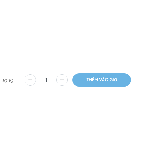
 lượng:
THÊM VÀO GIỎ