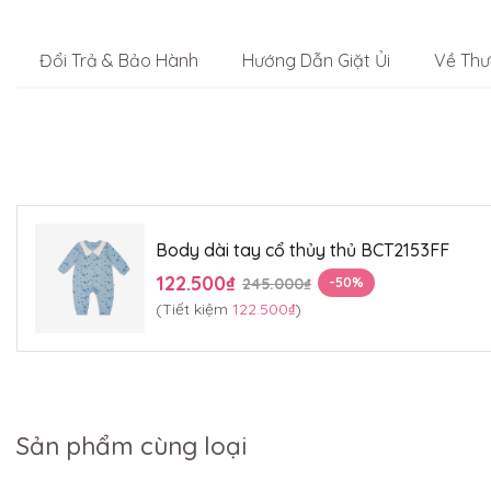
Đổi Trả & Bảo Hành
Hướng Dẫn Giặt Ủi
Về Thư
Body dài tay cổ thủy thủ BCT2153FF
122.500₫
245.000₫
-50%
(Tiết kiệm
122.500₫
)
Sản phẩm cùng loại