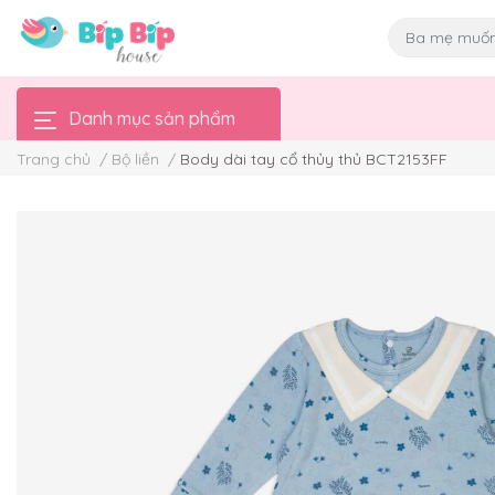
Danh mục sản phẩm
Trang chủ
/
Bộ liền
/
Body dài tay cổ thủy thủ BCT2153FF