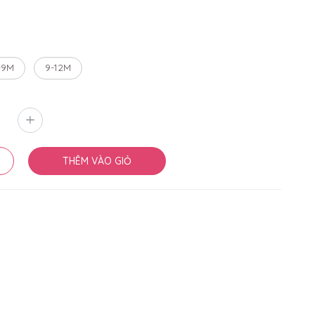
-9M
9-12M
THÊM VÀO GIỎ