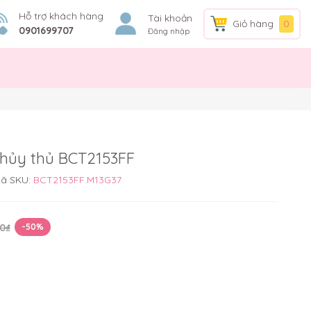
Hỗ trợ khách hàng
Tài khoản
Giỏ hàng
0
0901699707
Đăng nhập
thủy thủ BCT2153FF
ã SKU:
BCT2153FF.M13G37
0₫
-50%