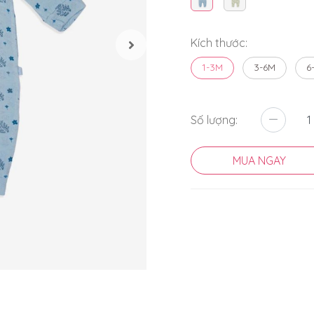
Kích thước:
1-3M
3-6M
6
Số lượng:
MUA NGAY