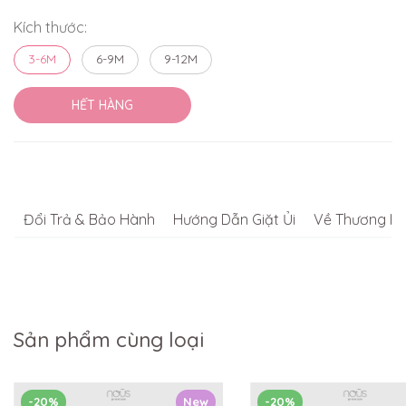
Kích thước:
3-6M
6-9M
9-12M
HẾT HÀNG
Đổi Trả & Bảo Hành
Hướng Dẫn Giặt Ủi
Về Thương Hi
Sản phẩm cùng loại
-20%
New
-20%