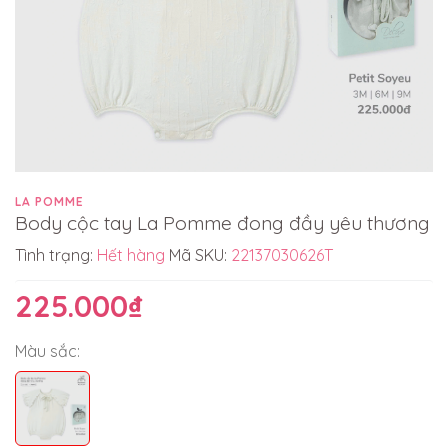
LA POMME
Body cộc tay La Pomme đong đầy yêu thương
Tình trạng:
Hết hàng
Mã SKU:
22137030626T
225.000₫
Màu sắc: