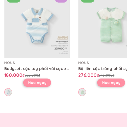
NOUS
NOUS
Bodysuit cộc tay phối vải sọc xanh biển
180.000₫
276.000₫
225.000₫
345.000₫
Mua ngay
Mua ngay