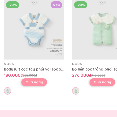
-20%
New
-20%
NOUS
NOUS
Bodysuit cộc tay phối vải sọc xanh biển
180.000₫
276.000₫
225.000₫
345.000₫
Mua ngay
Mua ngay