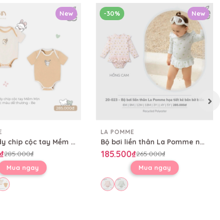
New
-30%
New
E
LA POMME
Set 2 Body chip cộc tay Mềm Mịn by La Pomme sắc màu dễ thương
Bộ bơi liền thân La Pomme những cơn sóng mộng mơ
₫
185.500₫
285.000₫
265.000₫
Mua ngay
Mua ngay