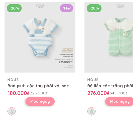
-20%
New
-20%
NOUS
NOUS
Bodysuit cộc tay phối vải sọc xanh biển
180.000₫
276.000₫
225.000₫
345.000₫
Mua ngay
Mua ngay