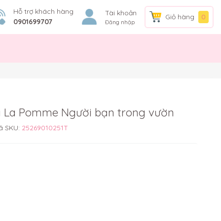
Hỗ trợ khách hàng
Tài khoản
Giỏ hàng
0
0901699707
Đăng nhập
ay La Pomme Người bạn trong vườn
ã SKU:
25269010251T