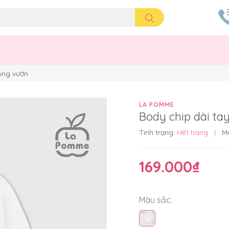
ong vườn
LA POMME
Body chip dài t
Tình trạng:
Hết hàng
|
M
169.000₫
Màu sắc: