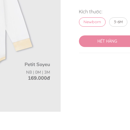
Kích thước:
Newborn
3-6M
HẾT HÀNG