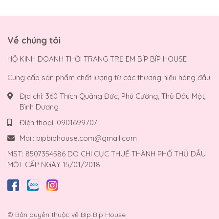
Về chúng tôi
HỘ KINH DOANH THỜI TRANG TRẺ EM BÍP BÍP HOUSE
Cung cấp sản phẩm chất lượng từ các thương hiệu hàng đầu.
Địa chỉ:
360 Thích Quảng Đức, Phú Cường, Thủ Dầu Một,
Bình Dương
Điện thoại:
0901699707
Mail:
bipbiphouse.com@gmail.com
MST: 8507354586 DO CHI CỤC THUẾ THÀNH PHỐ THỦ DẦU
MỘT CẤP NGÀY 15/01/2018
© Bản quyền thuộc về
Bíp Bíp House