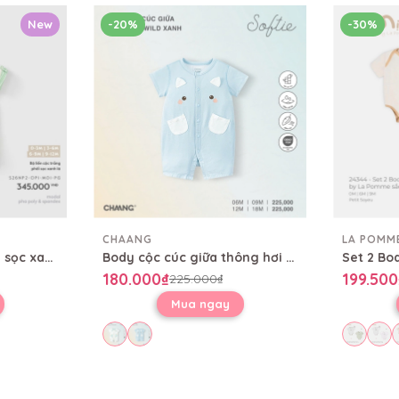
New
-20%
-30%
CHAANG
LA POMM
Bộ liền cộc trắng phối sọc xanh lá
Body cộc cúc giữa thông hơi Wild
180.000₫
199.500
225.000₫
Mua ngay