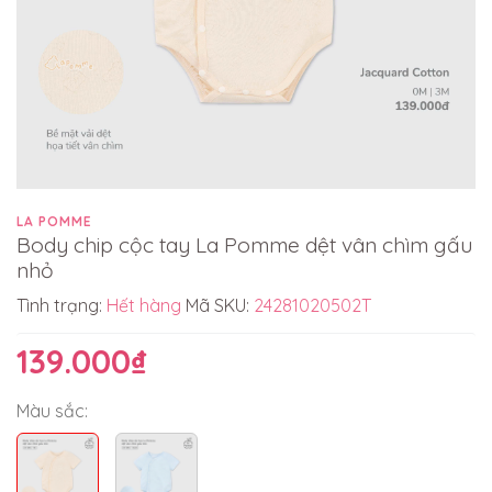
LA POMME
Body chip cộc tay La Pomme dệt vân chìm gấu
nhỏ
Tình trạng:
Hết hàng
Mã SKU:
24281020502T
139.000₫
Màu sắc: