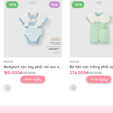
-20%
New
-20%
NOUS
NOUS
Bodysuit cộc tay phối vải sọc xanh biển
180.000₫
276.000₫
225.000₫
345.000₫
Mua ngay
Mua ngay