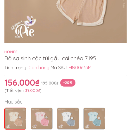
HONEE
Bộ sơ sinh cộc túi gấu cài chéo 7195
Tình trạng:
Còn hàng
Mã SKU:
HN00633M
156.000₫
195.000₫
-20%
(Tiết kiệm
39.000₫
)
Màu sắc: