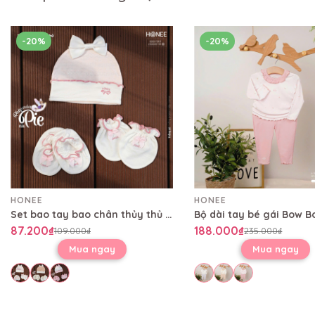
-20%
-20%
HONEE
HONEE
Set bao tay bao chân thủy thủ 8935344807669
87.200₫
188.000₫
109.000₫
235.000₫
Mua ngay
Mua ngay