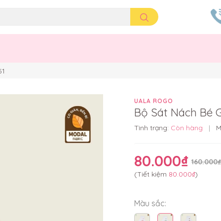
51
UALA ROGO
Bộ Sát Nách Bé Gá
Tình trạng:
Còn hàng
|
M
80.000₫
160.000₫
(Tiết kiệm
80.000₫
)
Màu sắc: