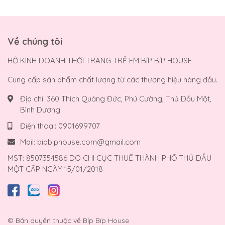
Về chúng tôi
HỘ KINH DOANH THỜI TRANG TRẺ EM BÍP BÍP HOUSE
Cung cấp sản phẩm chất lượng từ các thương hiệu hàng đầu.
Địa chỉ:
360 Thích Quảng Đức, Phú Cường, Thủ Dầu Một,
Bình Dương
Điện thoại:
0901699707
Mail:
bipbiphouse.com@gmail.com
MST: 8507354586 DO CHI CỤC THUẾ THÀNH PHỐ THỦ DẦU
MỘT CẤP NGÀY 15/01/2018
© Bản quyền thuộc về
Bíp Bíp House