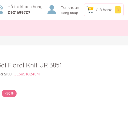
Hỗ trợ khách hàng
Tài khoản
Giỏ hàng
0
0901699707
Đăng nhập
i Floral Knit UR 3851
ã SKU:
UL38510248M
-50%