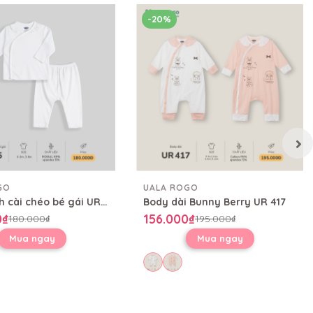
-20%
GO
UALA ROGO
Bộ sơ sinh cài chéo bé gái UR 735
Body dài Bunny Berry UR 417
0₫
156.000₫
180.000₫
195.000₫
Mua ngay
Mua ngay