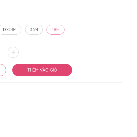
18-24M
36M
48M
THÊM VÀO GIỎ