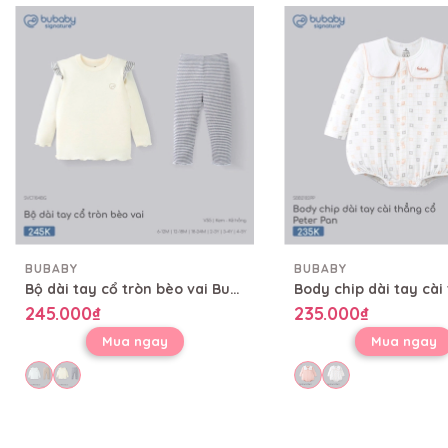
BUBABY
BUBABY
Bộ dài tay cổ tròn bèo vai Bubaby SVC1104BG
245.000₫
235.000₫
Mua ngay
Mua ngay