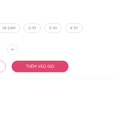
18-24M
2-3Y
3-4Y
4-5Y
THÊM VÀO GIỎ