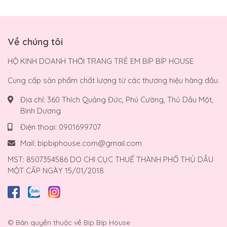
Về chúng tôi
HỘ KINH DOANH THỜI TRANG TRẺ EM BÍP BÍP HOUSE
Cung cấp sản phẩm chất lượng từ các thương hiệu hàng đầu.
Địa chỉ:
360 Thích Quảng Đức, Phú Cường, Thủ Dầu Một,
Bình Dương
Điện thoại:
0901699707
Mail:
bipbiphouse.com@gmail.com
MST: 8507354586 DO CHI CỤC THUẾ THÀNH PHỐ THỦ DẦU
MỘT CẤP NGÀY 15/01/2018
© Bản quyền thuộc về
Bíp Bíp House