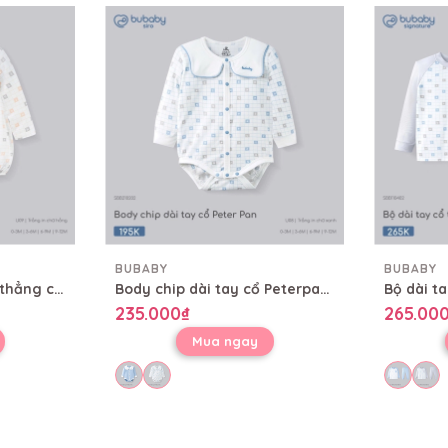
BUBABY
BUBABY
Body chip dài tay cài thẳng cổ Peter Pan Bubaby SBB2102PP
Body chip dài tay cổ Peterpan Bubaby SBB210202
235.000₫
265.00
Mua ngay