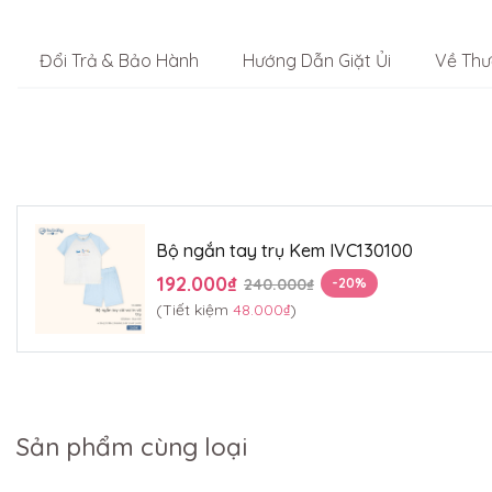
Đổi Trả & Bảo Hành
Hướng Dẫn Giặt Ủi
Về Thư
Bộ ngắn tay trụ Kem IVC130100
192.000₫
240.000₫
-20%
(Tiết kiệm
48.000₫
)
Sản phẩm cùng loại