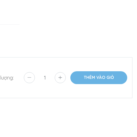
 lượng:
THÊM VÀO GIỎ