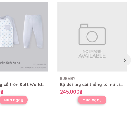
BUBABY
Bộ dài tay cổ tròn Soft World Bubaby SBB110402
Bộ dài tay cài thẳng túi nơ Little Star Bubaby SBB110201
0₫
245.000₫
Mua ngay
Mua ngay