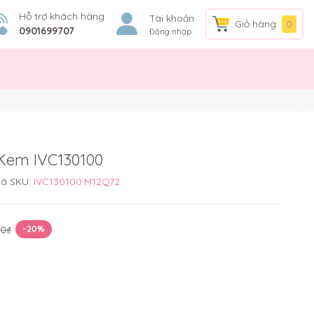
Hỗ trợ khách hàng
Tài khoản
Giỏ hàng
0
0901699707
Đăng nhập
 Kem IVC130100
ã SKU:
IVC130100.M12Q72
0₫
-20%