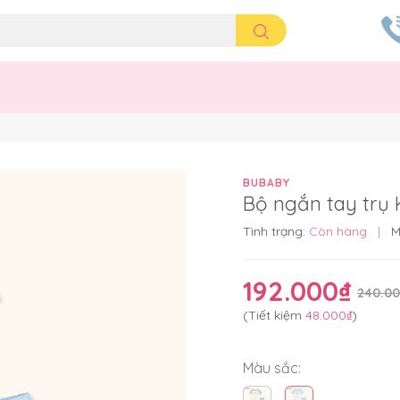
BUBABY
Bộ ngắn tay trụ
Tình trạng:
Còn hàng
|
M
192.000₫
240.00
(Tiết kiệm
48.000₫
)
Màu sắc: