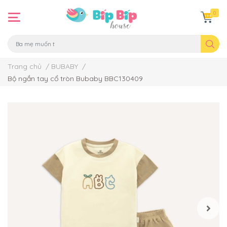
0
Trang chủ
/
BUBABY
/
Bộ ngắn tay cổ tròn Bubaby BBC130409