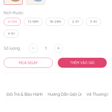
Kích thước:
6-12M
12-18M
18-24M
2-3Y
3-4Y
4-5Y
Số lượng:
MUA NGAY
THÊM VÀO GIỎ
Đổi Trả & Bảo Hành
Hướng Dẫn Giặt Ủi
Về Thương Hi