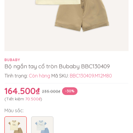
BUBABY
Bộ ngắn tay cổ tròn Bubaby BBC130409
Tình trạng:
Còn hàng
Mã SKU:
BBC130409.M12M80
164.500₫
235.000₫
-30%
(Tiết kiệm
70.500₫
)
Màu sắc: