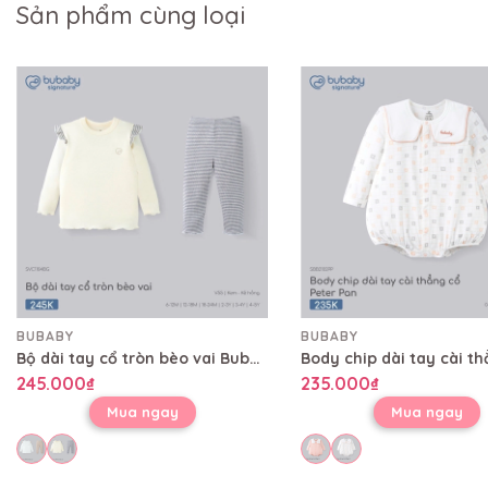
Sản phẩm cùng loại
BUBABY
BUBABY
Bộ dài tay cổ tròn bèo vai Bubaby SVC1104BG
245.000₫
235.000₫
Mua ngay
Mua ngay