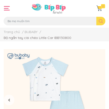
0
Trang chủ
/
BUBABY
/
Bộ ngắn tay cài chéo Little Car IBB130800