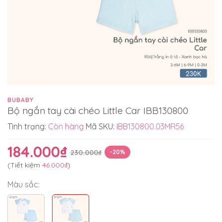
BUBABY
Bộ ngắn tay cài chéo Little Car IBB130800
Tình trạng:
Còn hàng
Mã SKU:
IBB130800.03MR56
184.000₫
230.000₫
-20%
(Tiết kiệm
46.000₫
)
Màu sắc: