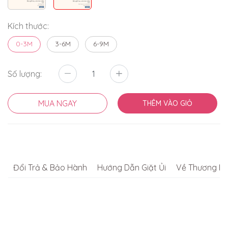
Kích thước:
0-3M
3-6M
6-9M
Số lượng:
MUA NGAY
THÊM VÀO GIỎ
Đổi Trả & Bảo Hành
Hướng Dẫn Giặt Ủi
Về Thương Hi