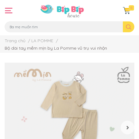
0
Trang chủ
/
LA POMME
/
Bộ dài tay mềm mịn by La Pomme vũ trụ vui nhộn