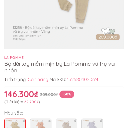
LA POMME
Bộ dài tay mềm mịn by La Pomme vũ trụ vui
nhộn
Tình trạng:
Còn hàng
Mã SKU:
13258040206M
146.300₫
209.000₫
-30%
(Tiết kiệm
62.700₫
)
Màu sắc: