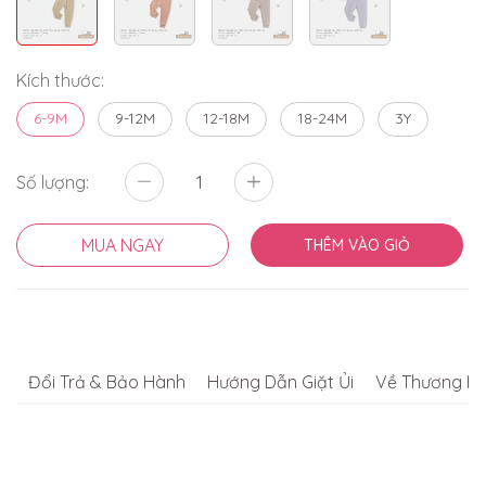
Kích thước:
6-9M
9-12M
12-18M
18-24M
3Y
Số lượng:
MUA NGAY
THÊM VÀO GIỎ
Đổi Trả & Bảo Hành
Hướng Dẫn Giặt Ủi
Về Thương Hi