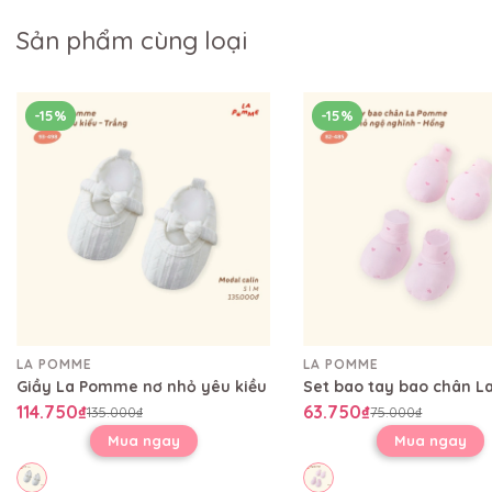
Sản phẩm cùng loại
-15%
-15%
LA POMME
LA POMME
Giầy La Pomme nơ nhỏ yêu kiều
114.750₫
63.750₫
135.000₫
75.000₫
Mua ngay
Mua ngay