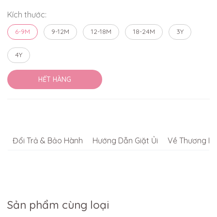
Kích thước:
6-9M
9-12M
12-18M
18-24M
3Y
4Y
HẾT HÀNG
Đổi Trả & Bảo Hành
Hướng Dẫn Giặt Ủi
Về Thương Hi
Sản phẩm cùng loại