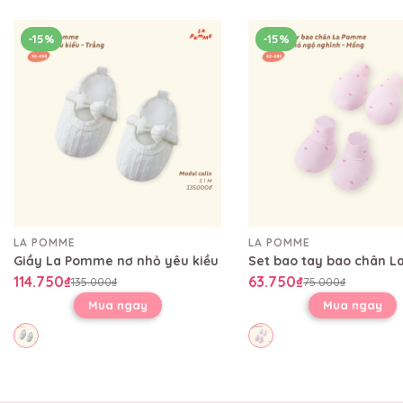
-15%
-15%
LA POMME
LA POMME
Giầy La Pomme nơ nhỏ yêu kiều
114.750₫
63.750₫
135.000₫
75.000₫
Mua ngay
Mua ngay