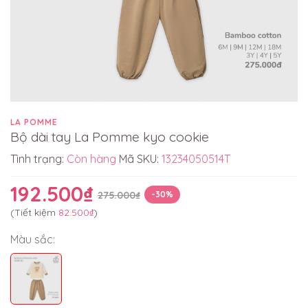
LA POMME
Bộ dài tay La Pomme kyo cookie
Tình trạng:
Còn hàng
Mã SKU:
13234050514T
192.500₫
275.000₫
-30%
(Tiết kiệm
82.500₫
)
Màu sắc: