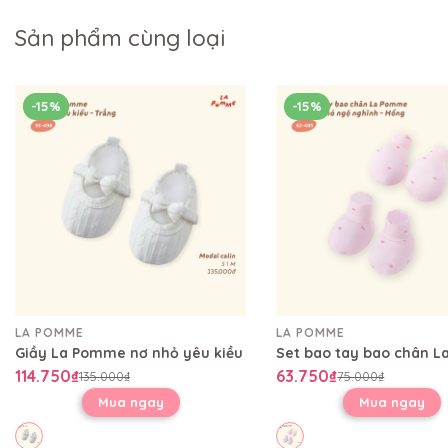
Sản phẩm cùng loại
-15%
-15%
LA POMME
LA POMME
Giầy La Pomme nơ nhỏ yêu kiều
114.750₫
63.750₫
135.000₫
75.000₫
Mua ngay
Mua ngay