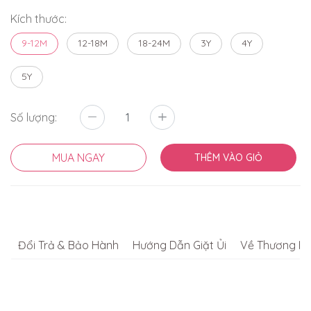
Kích thước:
9-12M
12-18M
18-24M
3Y
4Y
5Y
Số lượng:
MUA NGAY
THÊM VÀO GIỎ
Đổi Trả & Bảo Hành
Hướng Dẫn Giặt Ủi
Về Thương Hi