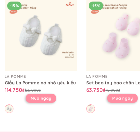
-15%
-15%
LA POMME
LA POMME
Giầy La Pomme nơ nhỏ yêu kiều
114.750₫
63.750₫
135.000₫
75.000₫
Mua ngay
Mua ngay