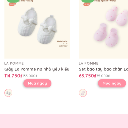
LA POMME
LA POMME
Giầy La Pomme nơ nhỏ yêu kiều
114.750₫
63.750₫
135.000₫
75.000₫
Mua ngay
Mua ngay