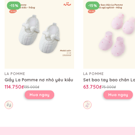
-15%
-15%
LA POMME
LA POMME
Giầy La Pomme nơ nhỏ yêu kiều
114.750₫
63.750₫
135.000₫
75.000₫
Mua ngay
Mua ngay