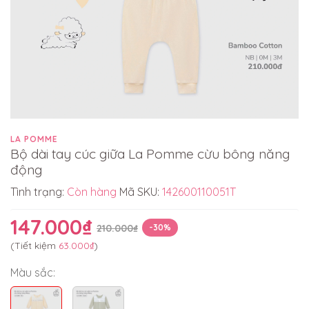
LA POMME
Bộ dài tay cúc giữa La Pomme cừu bông năng
động
Tình trạng:
Còn hàng
Mã SKU:
142600110051T
147.000₫
210.000₫
-30%
(Tiết kiệm
63.000₫
)
Màu sắc: