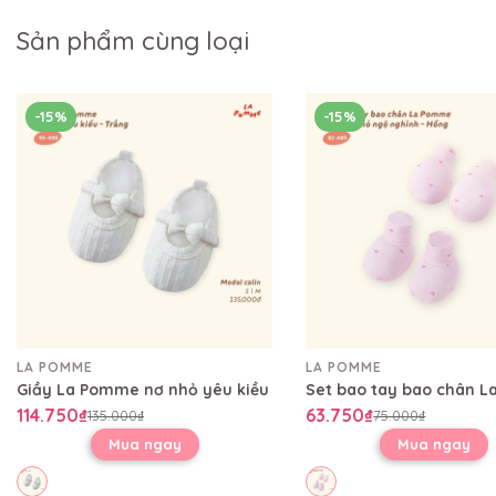
Sản phẩm cùng loại
-15%
-15%
LA POMME
LA POMME
Giầy La Pomme nơ nhỏ yêu kiều
114.750₫
63.750₫
135.000₫
75.000₫
Mua ngay
Mua ngay