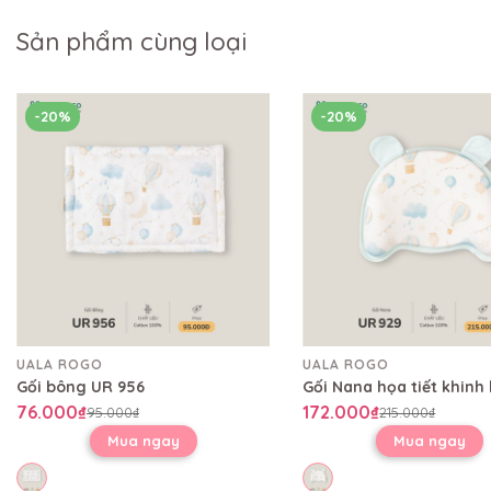
Sản phẩm cùng loại
-20%
-20%
UALA ROGO
UALA ROGO
Gối bông UR 956
76.000₫
172.000₫
95.000₫
215.000₫
Mua ngay
Mua ngay