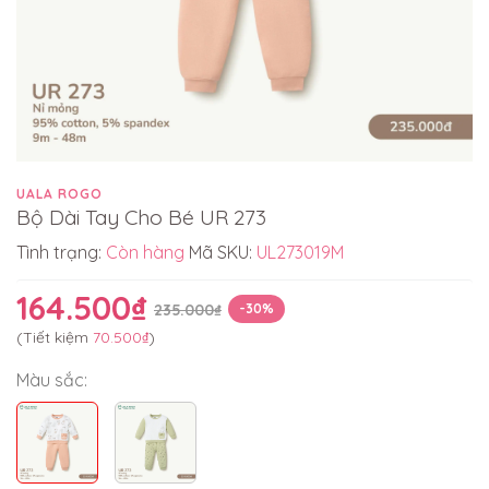
UALA ROGO
Bộ Dài Tay Cho Bé UR 273
Tình trạng:
Còn hàng
Mã SKU:
UL273019M
164.500₫
235.000₫
-30%
(Tiết kiệm
70.500₫
)
Màu sắc: