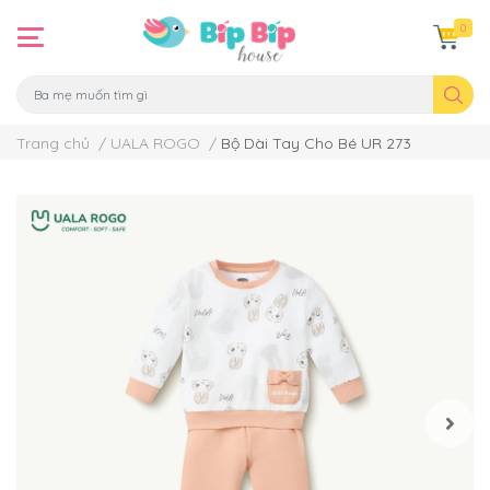
0
Trang chủ
/
UALA ROGO
/
Bộ Dài Tay Cho Bé UR 273