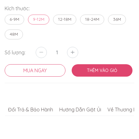
Kích thước:
6-9M
9-12M
12-18M
18-24M
36M
48M
Số lượng:
MUA NGAY
THÊM VÀO GIỎ
Đổi Trả & Bảo Hành
Hướng Dẫn Giặt Ủi
Về Thương Hi