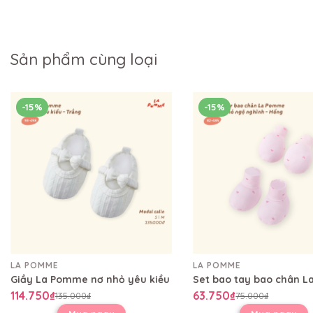
Sản phẩm cùng loại
-15%
-15%
LA POMME
LA POMME
Giầy La Pomme nơ nhỏ yêu kiều
114.750₫
63.750₫
135.000₫
75.000₫