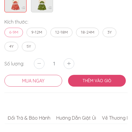
Kích thước:
6-9M
9-12M
12-18M
18-24M
3Y
4Y
5Y
Số lượng:
MUA NGAY
THÊM VÀO GIỎ
Đổi Trả & Bảo Hành
Hướng Dẫn Giặt Ủi
Về Thương Hi