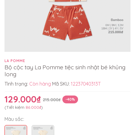
LA POMME
Bộ cộc tay La Pomme tiệc sinh nhật bé khủng
long
Tình trạng:
Còn hàng
Mã SKU:
12237040313T
129.000₫
215.000₫
-40%
(Tiết kiệm
86.000₫
)
Màu sắc: