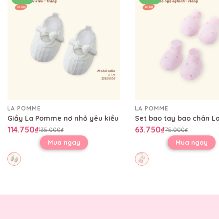
LA POMME
LA POMME
Giầy La Pomme nơ nhỏ yêu kiều
114.750₫
63.750₫
135.000₫
75.000₫
Mua ngay
Mua ngay