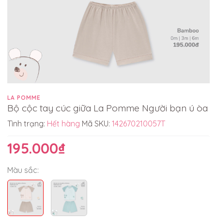
LA POMME
Bộ cộc tay cúc giữa La Pomme Người bạn ú òa
Tình trạng:
Hết hàng
Mã SKU:
142670210057T
195.000₫
Màu sắc: