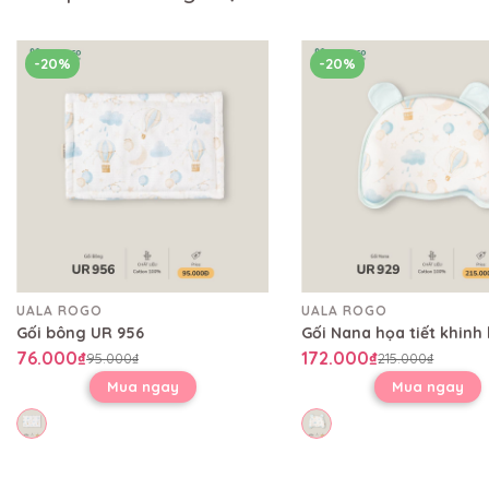
-20%
-20%
UALA ROGO
UALA ROGO
Gối bông UR 956
76.000₫
172.000₫
95.000₫
215.000₫
Mua ngay
Mua ngay