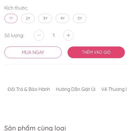
Kích thước:
1Y
2Y
3Y
4Y
5Y
Số lượng:
MUA NGAY
THÊM VÀO GIỎ
Đổi Trả & Bảo Hành
Hướng Dẫn Giặt Ủi
Về Thương Hi
Sản phẩm cùng loại