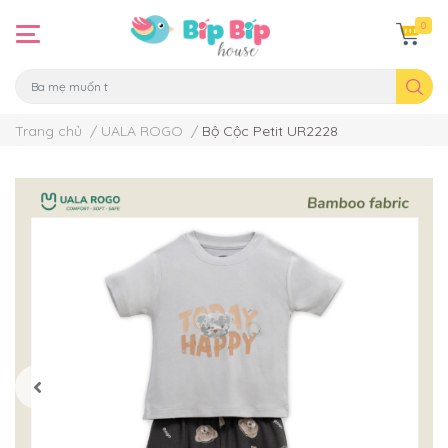
0
Trang chủ
/
UALA ROGO
/
Bộ Cộc Petit UR2228