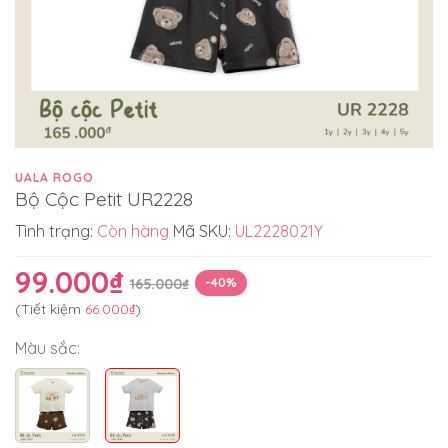
UALA ROGO
Bộ Cộc Petit UR2228
Tình trạng:
Còn hàng
Mã SKU:
UL2228021Y
99.000₫
165.000₫
-40%
(Tiết kiệm
66.000₫
)
Màu sắc: