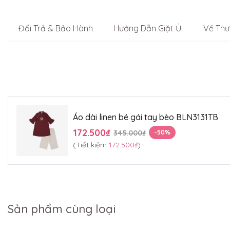
Đổi Trả & Bảo Hành
Hướng Dẫn Giặt Ủi
Về Thư
Áo dài linen bé gái tay bèo BLN3131TB
172.500₫
345.000₫
-50%
(Tiết kiệm
172.500₫
)
Sản phẩm cùng loại