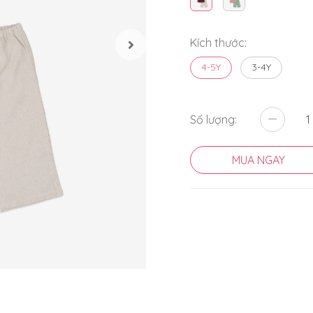
Kích thước:
4-5Y
3-4Y
Số lượng:
MUA NGAY