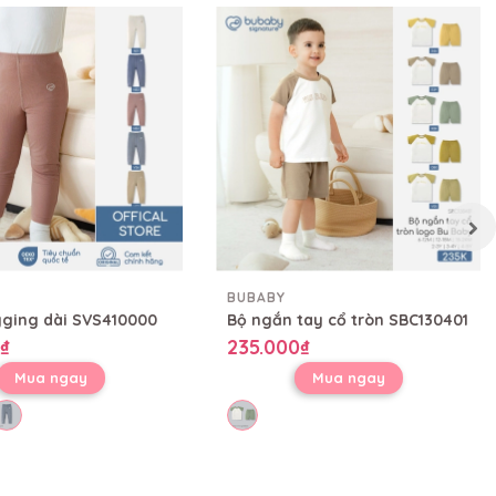
BUBABY
ging dài SVS410000
Bộ ngắn tay cổ tròn SBC130401
₫
235.000₫
Mua ngay
Mua ngay