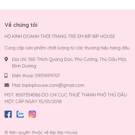
Về chúng tôi
HỘ KINH DOANH THỜI TRANG TRẺ EM BÍP BÍP HOUSE
Cung cấp sản phẩm chất lượng từ các thương hiệu hàng đầu.
Địa chỉ:
360 Thích Quảng Đức, Phú Cường, Thủ Dầu Một,
Bình Dương
Điện thoại:
0901699707
Mail:
bipbiphouse.com@gmail.com
MST: 8507354586 DO CHI CỤC THUẾ THÀNH PHỐ THỦ DẦU
MỘT CẤP NGÀY 15/01/2018
© Bản quyền thuộc về
Bíp Bíp House