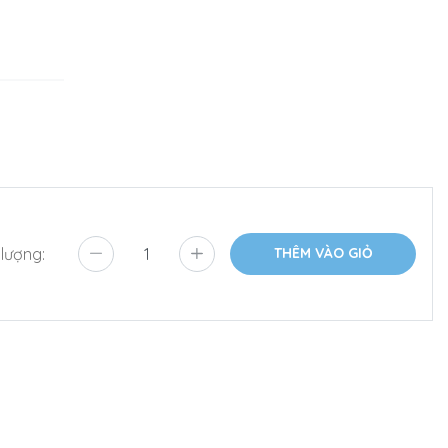
 lượng:
THÊM VÀO GIỎ