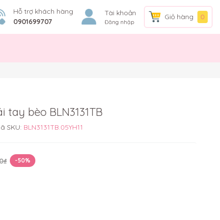
Hỗ trợ khách hàng
Tài khoản
Giỏ hàng
0
0901699707
Đăng nhập
gái tay bèo BLN3131TB
ã SKU:
BLN3131TB.05YH11
0₫
-50%