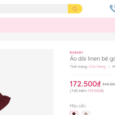
BUBABY
Áo dài linen bé 
Tình trạng:
Còn hàng
|
M
172.500₫
345.00
(Tiết kiệm
172.500₫
)
Màu sắc: