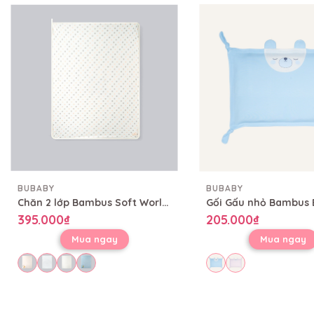
BUBABY
BUBABY
Chăn 2 lớp Bambus Soft World Bubaby 80x100 cm CBB08002L
395.000₫
205.000₫
Mua ngay
Mua ngay