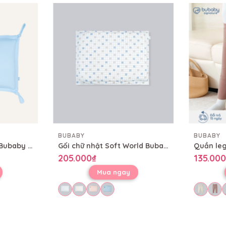
BUBABY
BUBABY
Gối Gấu nhỏ Bambus Bubaby CBB0500GN
Gối chữ nhật Soft World Bubaby 30x40cm CBB0500CN
Quần leg
205.000₫
135.000
Mua ngay