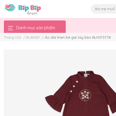
Danh mục sản phẩm
Trang chủ
/
BUBABY
/
Áo dài linen bé gái tay bèo BLN3131TB